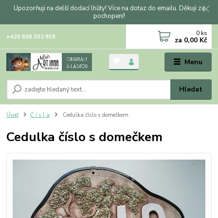
Upozorňuji na delší dodací lhůty! Více na dotaz do emailu. Děkuji za
pochopení!
0
ks
+420 608 332 958
za
0,00 Kč
Menu
Hledat
Úvod
Č í s l a
Cedulka číslo s domečkem
Cedulka číslo s domečkem