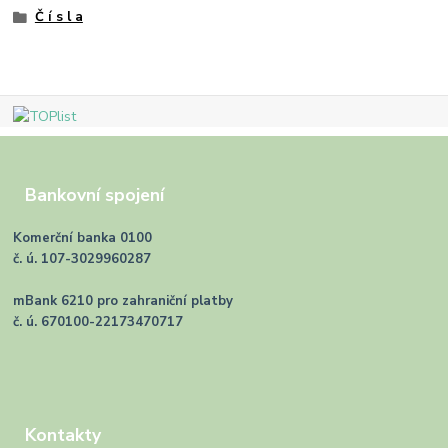
Č í s l a
Bankovní spojení
Komerční banka 0100
č. ú. 107-3029960287
mBank 6210 pro zahraniční platby
č. ú. 670100-22173470717
Kontakty