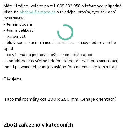
Máte-li zájem, volejte na tel. 608 332 958 o informace, případně
pište na
obchod@artjana.cz
a uvádějte, prosím, tyto základní
požadavky:
- termín dodání
- tvar a velikost
- barevnost
- bližší specifikaci - rámcová představa, záliby obdarovaného
apod.
- co vše má na jmenovce být - jméno, číslo apod.
- kontakt na vás včetně telefonického pro rychlou komunikaci,
ihned po vymodelování je zasláno foto na email ke konzultaci
Děkujeme.
Tato má rozměry cca 290 x 250 mm.
Cena je orientační.
Zboží zařazeno v kategoriích