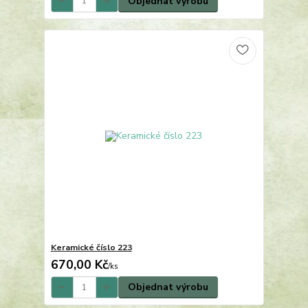
Objednat výrobu
Keramické číslo 223
670,00 Kč
/
ks
Objednat výrobu