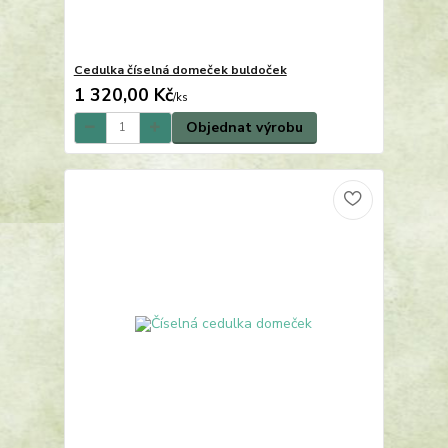
Cedulka číselná domeček buldoček
1 320,00 Kč
/
ks
Objednat výrobu