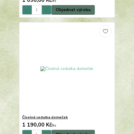
1 090,00 Kč
/
ks
Objednat výrobu
Číselná cedulka domeček
1 190,00 Kč
/
ks