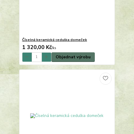
Číselná keramická cedulka domeček
1 320,00 Kč
/
ks
Objednat výrobu