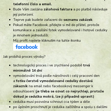
telefonní číslo a email.
Bude Vám zaslána
zálohová faktura
a po platbě následuje
její potvrzení.
Teprve pak budete zařazeni do
seznamu zakázek
.
Pokud máte Facebook, přidejte si mě do přátel, protože
komunikace a zasílání fotek vymodelované i hotové cedulky
je mnohem jednodušší.
Můj profil najdete kliknutím na tuhle ikonku
Jak probíhá proces výroby?
technologický proces i ve zrychlené podobě
trvá
minimálně 14 dní
vymodelování trvá podle náročnosti i celý pracovní den
a
fotku čerstvě vymodelované cedulky dostává
zákazník
na email nebo facebookový messenger k
odsouhlasení (
je třeba se ozvat co nejrychleji, protože
dokud je cedulka mokrá, lze ji případně upravit)
cedulka musí pozvolna schnout cca týden a déle
po úplném proschnutí je cedulka začištěna a spolu s dalšími