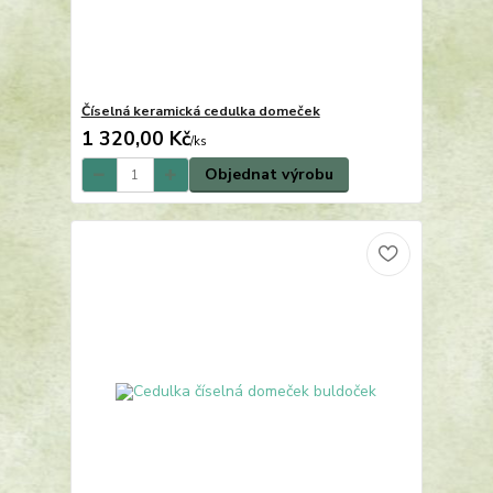
Číselná keramická cedulka domeček
1 320,00 Kč
/
ks
Objednat výrobu