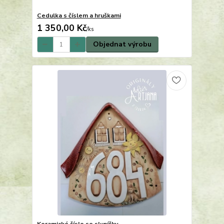
Cedulka s číslem a hruškami
1 350,00 Kč
/
ks
Objednat výrobu
Keramické číslo se sluníčky