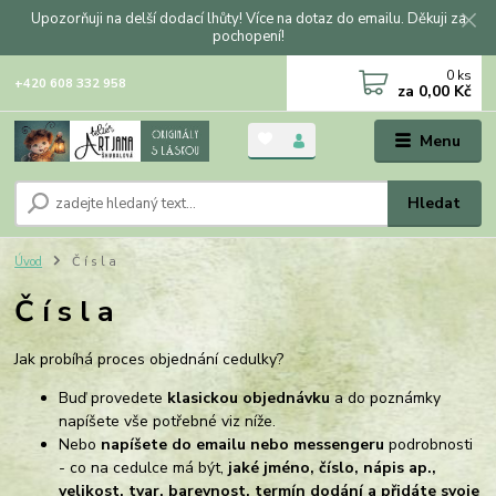
Upozorňuji na delší dodací lhůty! Více na dotaz do emailu. Děkuji za
pochopení!
0
ks
+420 608 332 958
za
0,00 Kč
Menu
Hledat
Úvod
Č í s l a
Č í s l a
Jak probíhá proces objednání cedulky?
Buď provedete
klasickou objednávku
a do poznámky
napíšete vše potřebné viz níže.
Nebo
napíšete do emailu nebo messengeru
podrobnosti
- co na cedulce má být,
jaké jméno, číslo, nápis ap.,
velikost, tvar, barevnost, termín dodání a přidáte svoje