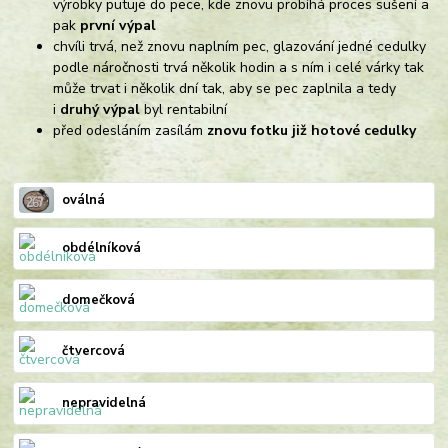
výrobky putuje do pece, kde znovu probíhá proces sušení a
pak
první výpal
chvíli trvá, než znovu naplním pec, glazování jedné cedulky
podle náročnosti trvá několik hodin a s ním i celé várky tak
může trvat i několik dní tak, aby se pec zaplnila a tedy
i
druhý výpal
byl rentabilní
před odesláním zasílám
znovu fotku již hotové cedulky
oválná
obdélníková
domečková
čtvercová
nepravidelná