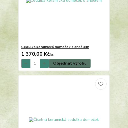
Cedulka keramická domeček s andělem
1 370,00 Kč
/
ks
Objednat výrobu