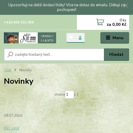
Upozorňuji na delší dodací lhůty! Více na dotaz do emailu. Děkuji za
pochopení!
0
ks
+420 608 332 958
za
0,00 Kč
Menu
Hledat
Úvod
Novinky
Novinky
strana
z 1
09.07.2016
číst celé