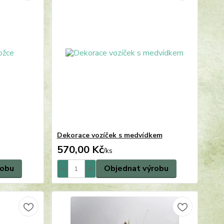
Dekorace vozíček s medvídkem
570,00 Kč
/
ks
robu
Objednat výrobu