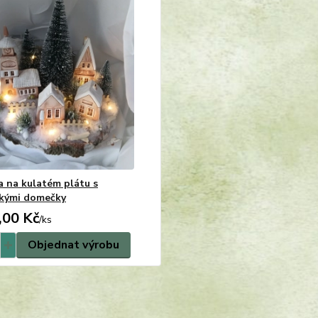
a na kulatém plátu s
kými domečky
,00 Kč
/
ks
Objednat výrobu