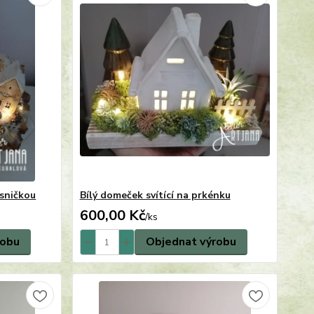
esničkou
Bílý domeček svítící na prkénku
600,00 Kč
/
ks
robu
Objednat výrobu