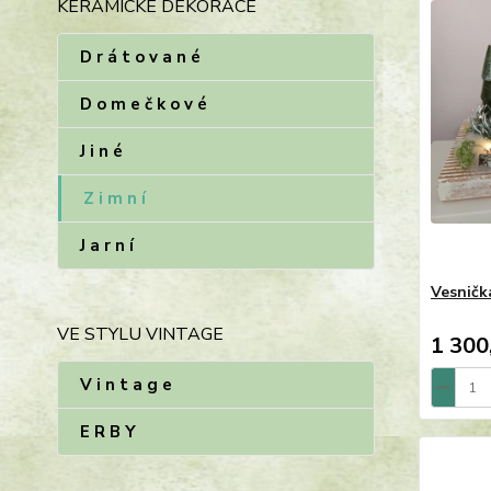
KERAMICKÉ DEKORACE
D r á t o v a n é
D o m e č k o v é
J i n é
Z i m n í
J a r n í
Vesničk
VE STYLU VINTAGE
1 300
V i n t a g e
E R B Y