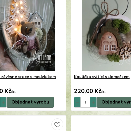
 závěsné srdce s medvídkem
Koulička svítící s domečkem
0 Kč
220,00 Kč
/
ks
/
ks
Objednat výrobu
Objednat vý