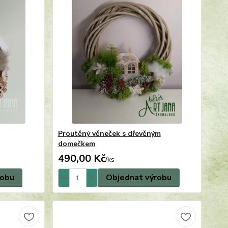
Proutěný věneček s dřevěným
domečkem
490,00 Kč
/
ks
robu
Objednat výrobu