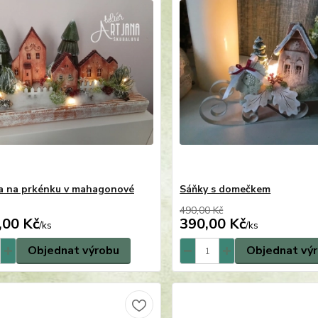
a na prkénku v mahagonové
Sáňky s domečkem
490,00 Kč
,00 Kč
390,00 Kč
/
ks
/
ks
Objednat výrobu
Objednat vý