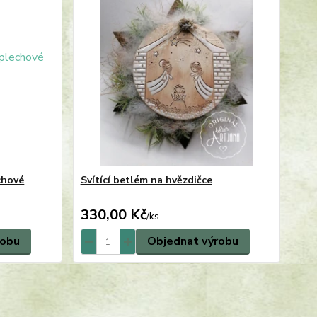
chové
Svítící betlém na hvězdičce
330,00 Kč
/
ks
robu
Objednat výrobu