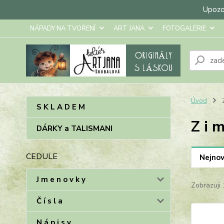
Upozor
NÁPADY NA TVOŘENÍ
ART JANA
FOTOGALERIE
Úvod
Z
S K L A D E M
Z i m
DÁRKY a TALISMANI
CEDULE
Nejnov
J m e n o v k y
Zobrazuji 
Č í s l a
N á p i s y