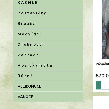
K A C H L E
P o s t a v i č k y
B r o u č c i
M e d v í d c i
D r o b n o s t i
Z a h r a d a
Vánoční
V o z í t k a , a u t a
870,0
R ů z n é
VELIKONOCE
VÁNOCE