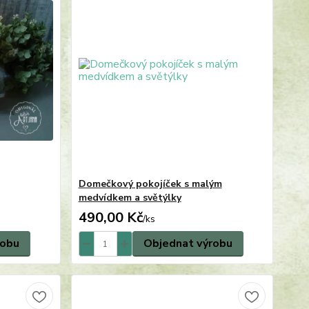
Domečkový pokojíček s malým
medvídkem a světýlky
490,00 Kč
/
ks
robu
Objednat výrobu