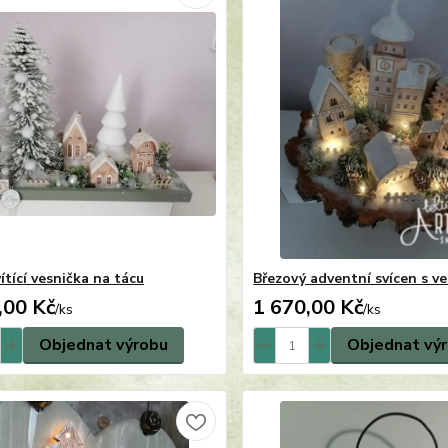
ítící vesnička na tácu
Březový adventní svícen s v
,00 Kč
1 670,00 Kč
/
ks
/
ks
Objednat výrobu
Objednat vý