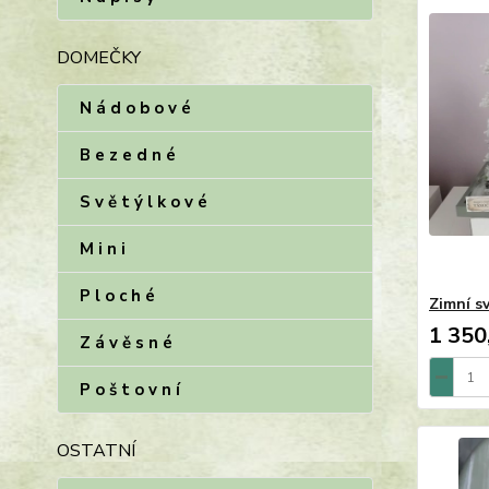
DOMEČKY
N á d o b o v é
B e z e d n é
S v ě t ý l k o v é
M i n i
P l o c h é
Zimní sv
1 350
Z á v ě s n é
P o š t o v n í
OSTATNÍ