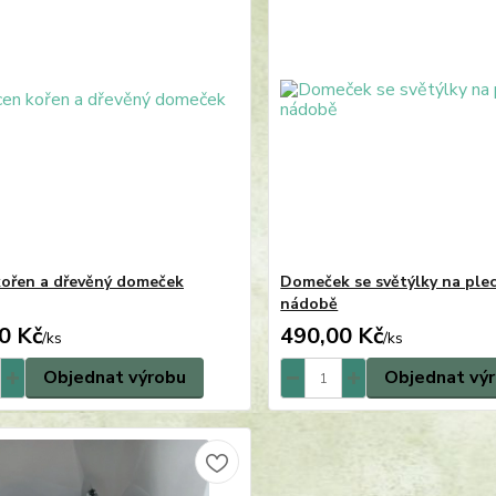
kořen a dřevěný domeček
Domeček se světýlky na ple
nádobě
0 Kč
490,00 Kč
/
ks
/
ks
Objednat výrobu
Objednat vý