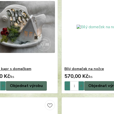
 kapr s domečkem
Bílý domeček na nožce
0 Kč
570,00 Kč
/
ks
/
ks
Objednat výrobu
Objednat vý