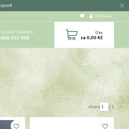
hopení!
Přihlášení
 si rady? Zavolejte.
0
ks
za
0,00 Kč
 608 332 958
strana
z 1