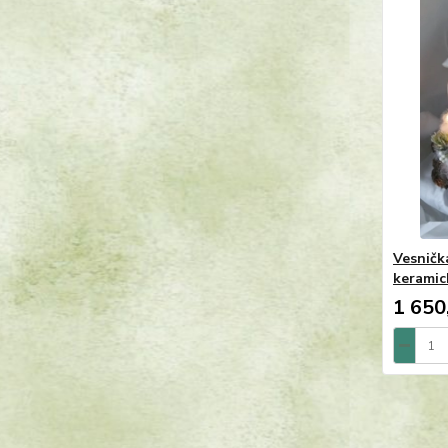
Vesničk
keramic
1 650