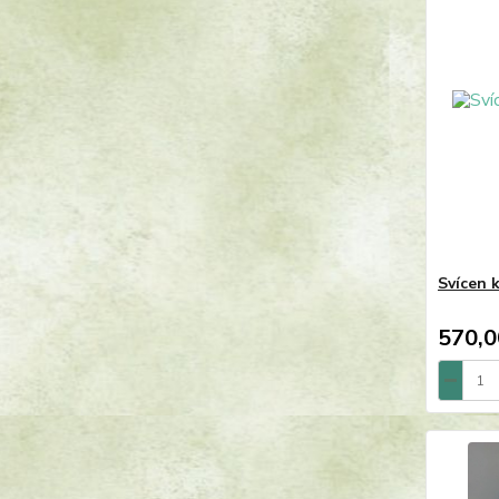
Svícen 
570,0