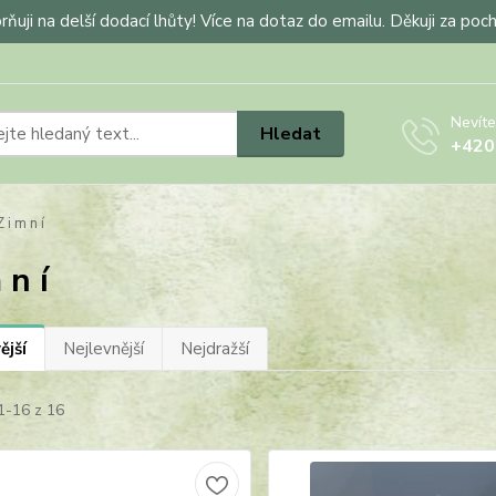
ňuji na delší dodací lhůty! Více na dotaz do emailu. Děkuji za poc
Nevíte
Hledat
+420
 i m n í
 n í
ější
Nejlevnější
Nejdražší
1-16 z 16