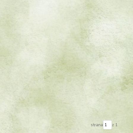
strana
z 1