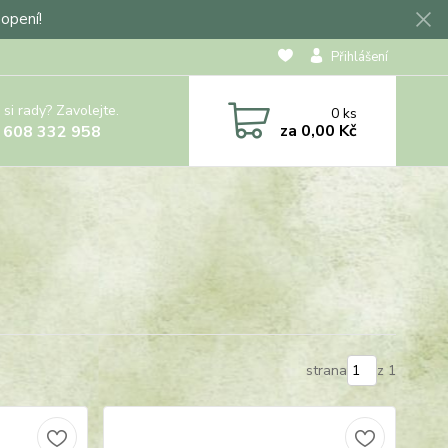
hopení!
Přihlášení
 si rady? Zavolejte.
0
ks
za
0,00 Kč
 608 332 958
strana
z 1