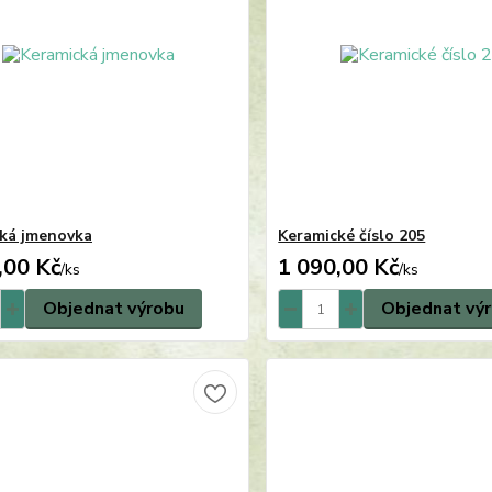
ká jmenovka
Keramické číslo 205
,00 Kč
1 090,00 Kč
/
ks
/
ks
Objednat výrobu
Objednat vý