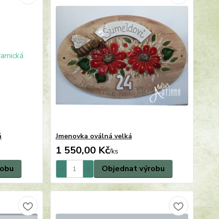
á
Jmenovka oválná velká
1 550,00 Kč
/
ks
robu
Objednat výrobu