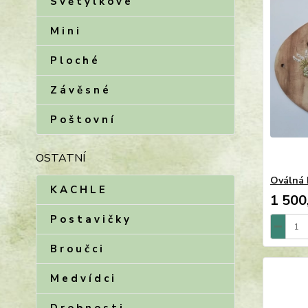
S v ě t ý l k o v é
M i n i
P l o c h é
Z á v ě s n é
P o š t o v n í
OSTATNÍ
Oválná 
K A C H L E
1 500
P o s t a v i č k y
B r o u č c i
M e d v í d c i