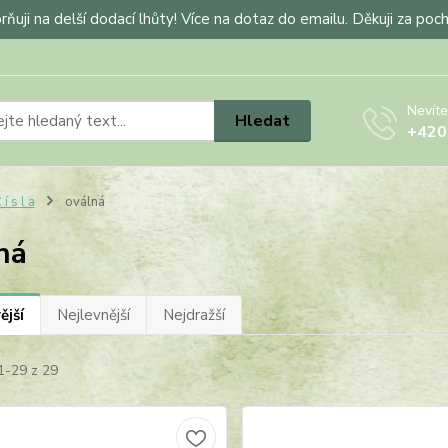
ňuji na delší dodací lhůty! Více na dotaz do emailu. Děkuji za poc
Nevíte
Hledat
+420
 í s l a
oválná
ná
ější
Nejlevnější
Nejdražší
1-29 z 29