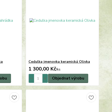
ka
Cedulka jmenovka keramická Olivka
1 300,00 Kč
/
ks
robu
Objednat výrobu