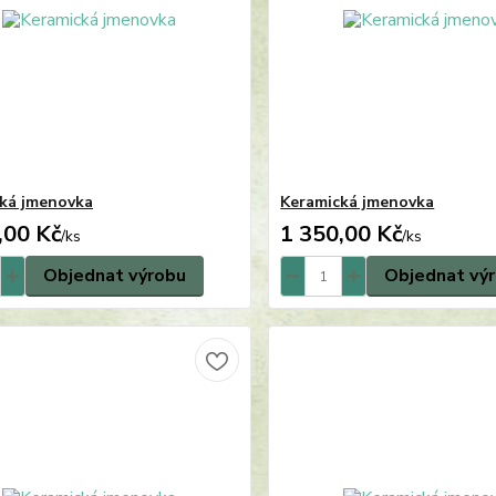
ká jmenovka
Keramická jmenovka
,00 Kč
1 350,00 Kč
/
ks
/
ks
Objednat výrobu
Objednat vý