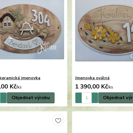
keramická jmenovka
Jmenovka oválná
,00 Kč
1 390,00 Kč
/
ks
/
ks
Objednat výrobu
Objednat vý