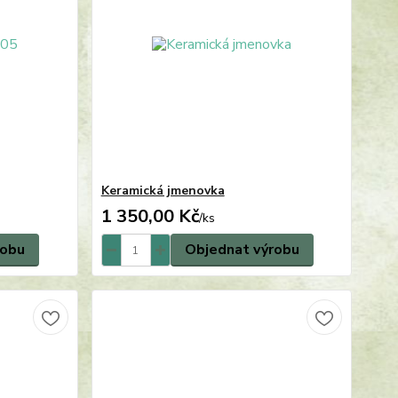
Keramická jmenovka
1 350,00 Kč
/
ks
robu
Objednat výrobu