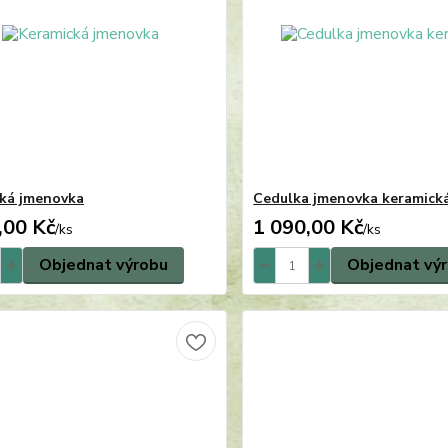
ká jmenovka
Cedulka jmenovka keramick
,00 Kč
1 090,00 Kč
/
ks
/
ks
Objednat výrobu
Objednat vý