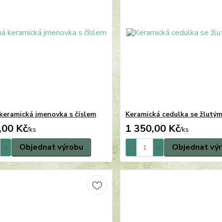
keramická jmenovka s číslem
Keramická cedulka se žlutým
,00 Kč
1 350,00 Kč
/
ks
/
ks
Objednat výrobu
Objednat vý