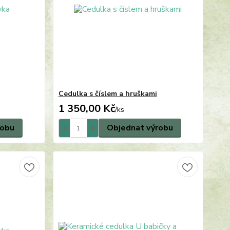
Cedulka s číslem a hruškami
1 350,00 Kč
/
ks
robu
Objednat výrobu