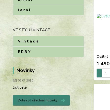
J a r n í
VE STYLU VINTAGE
V i n t a g e
E R B Y
Oválná 
1 490
Novinky
09.07.2016
číst celé
Zobrazit všechny novinky