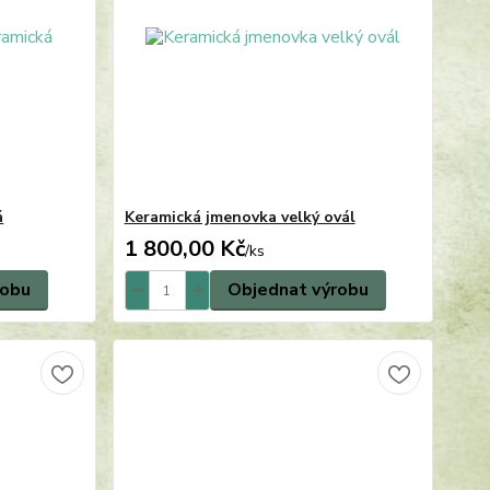
á
Keramická jmenovka velký ovál
1 800,00 Kč
/
ks
robu
Objednat výrobu