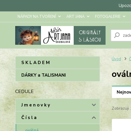
Upozor
NÁPADY NA TVOŘENÍ
ART JANA
FOTOGALERIE
Úvod
Č
S K L A D E M
ovál
DÁRKY a TALISMANI
CEDULE
Nejnov
J m e n o v k y
Zobrazuji 
Č í s l a
oválná