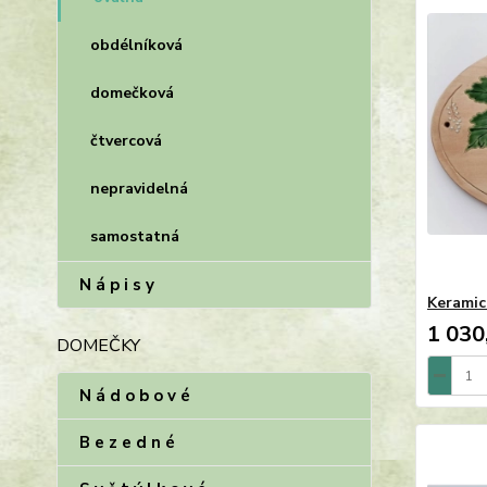
obdélníková
domečková
čtvercová
nepravidelná
samostatná
N á p i s y
Keramic
1 030
DOMEČKY
N á d o b o v é
B e z e d n é