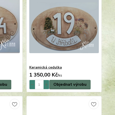
Keramická cedulka
1 350,00 Kč
/
ks
robu
Objednat výrobu