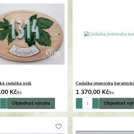
ká cedulka ovál
Cedulka jmenovka keramick
,00 Kč
1 370,00 Kč
/
ks
/
ks
Objednat výrobu
Objednat vý