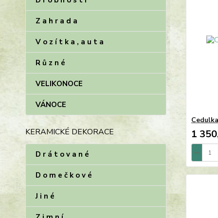
D r o b n o s t i
Z a h r a d a
V o z í t k a , a u t a
R ů z n é
VELIKONOCE
VÁNOCE
Cedulka
KERAMICKÉ DEKORACE
1 350
D r á t o v a n é
D o m e č k o v é
J i n é
Z i m n í