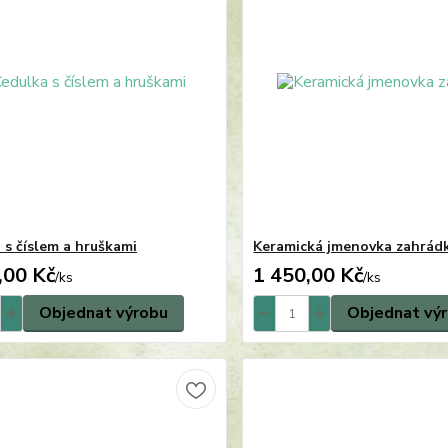
 s číslem a hruškami
Keramická jmenovka zahrád
,00 Kč
1 450,00 Kč
/
ks
/
ks
Objednat výrobu
Objednat vý