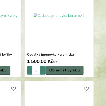
i kvítky
Cedulka jmenovka keramická
1 500,00 Kč
/
ks
robu
Objednat výrobu