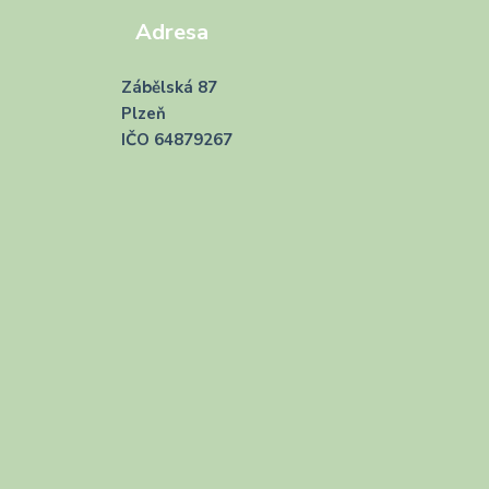
Adresa
Zábělská 87
Plzeň
IČO 64879267