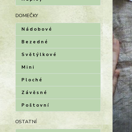
DOMEČKY
N á d o b o v é
B e z e d n é
S v ě t ý l k o v é
M i n i
P l o c h é
Z á v ě s n é
P o š t o v n í
OSTATNÍ