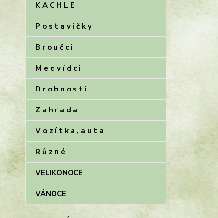
K A C H L E
P o s t a v i č k y
B r o u č c i
M e d v í d c i
D r o b n o s t i
Z a h r a d a
V o z í t k a , a u t a
R ů z n é
VELIKONOCE
VÁNOCE