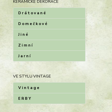
KERAMICKÉ DEKORACE
D r á t o v a n é
D o m e č k o v é
J i n é
Z i m n í
J a r n í
VE STYLU VINTAGE
V i n t a g e
E R B Y