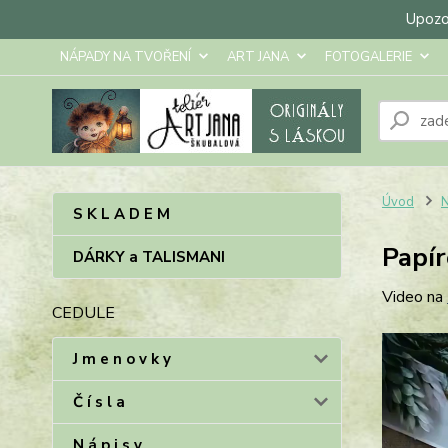
Upozor
NÁPADY NA TVOŘENÍ
ART JANA
FOTOGALERIE
Úvod
S K L A D E M
Papír
DÁRKY a TALISMANI
Video na
CEDULE
J m e n o v k y
Č í s l a
N á p i s y