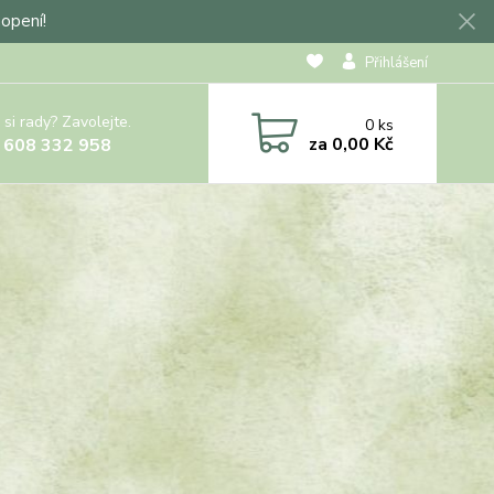
hopení!
Přihlášení
 si rady? Zavolejte.
0
ks
za
0,00 Kč
 608 332 958