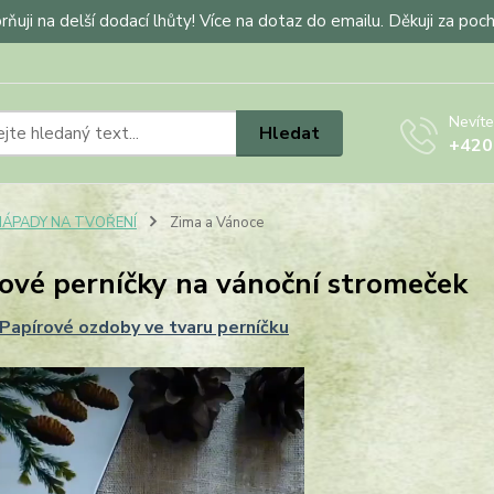
ňuji na delší dodací lhůty! Více na dotaz do emailu. Děkuji za poc
Nevíte
Hledat
+420
NÁPADY NA TVOŘENÍ
Zima a Vánoce
ové perníčky na vánoční stromeček
Papírové ozdoby ve tvaru perníčku