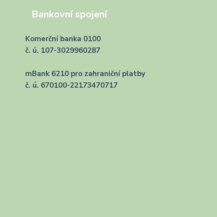
Bankovní spojení
Komerční banka 0100
č. ú. 107-3029960287
mBank 6210 pro zahraniční platby
č. ú. 670100-22173470717