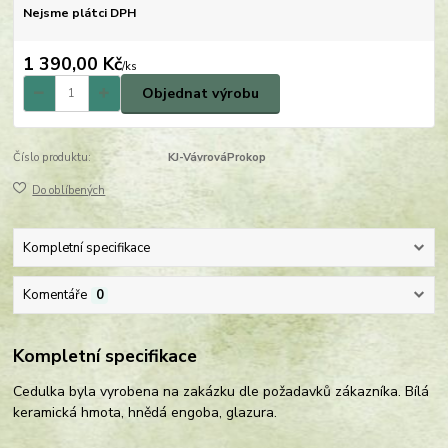
Nejsme plátci DPH
1 390,00 Kč
/
ks
Objednat výrobu
Číslo produktu:
KJ-VávrováProkop
Do oblíbených
Kompletní specifikace
Komentáře
0
Kompletní specifikace
Cedulka byla vyrobena na zakázku dle požadavků zákazníka. Bílá
keramická hmota, hnědá engoba, glazura.