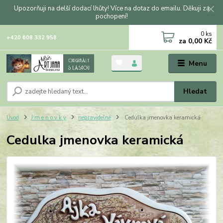
Upozorňuji na delší dodací lhůty! Více na dotaz do emailu. Děkuji za
pochopení!
0
ks
+420 608 332 958
za
0,00 Kč
Menu
Hledat
Úvod
J m e n o v k y
nepravidelné
Cedulka jmenovka keramická
Cedulka jmenovka keramická