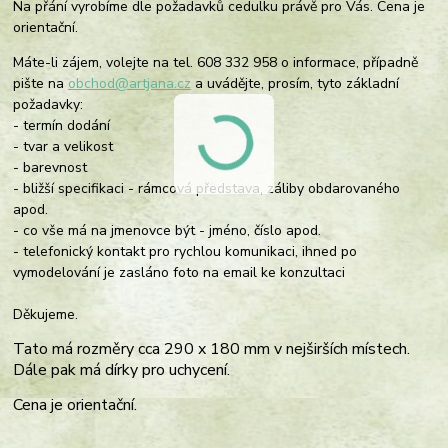
Na přání vyrobíme dle požadavků cedulku právě pro Vás. Cena je
orientační.
Máte-li zájem, volejte na tel. 608 332 958 o informace, případně
pište na
obchod@artjana.cz
a uvádějte, prosím, tyto základní
požadavky:
- termín dodání
- tvar a velikost
- barevnost
- bližší specifikaci - rámcová představa, záliby obdarovaného
apod.
- co vše má na jmenovce být - jméno, číslo apod.
- telefonický kontakt pro rychlou komunikaci, ihned po
vymodelování je zasláno foto na email ke konzultaci
Děkujeme.
Tato má rozměry cca 290 x 180 mm v nejširších místech.
Dále pak má dírky pro uchycení.
Cena je orientační.