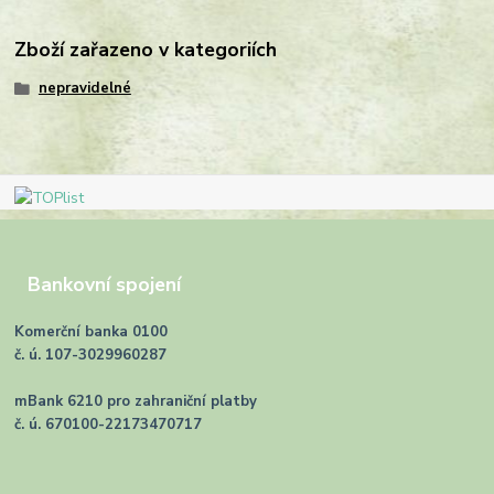
Zboží zařazeno v kategoriích
nepravidelné
Bankovní spojení
Komerční banka 0100
č. ú. 107-3029960287
mBank 6210 pro zahraniční platby
č. ú. 670100-22173470717