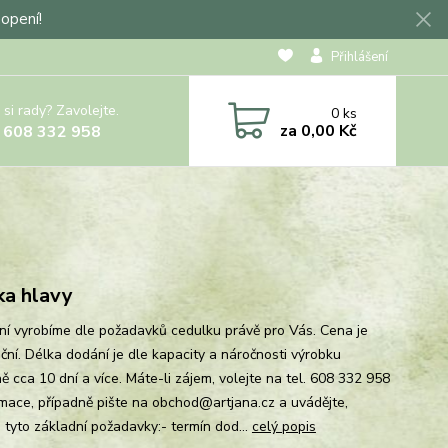
hopení!
Přihlášení
 si rady? Zavolejte.
0
ks
za
0,00 Kč
 608 332 958
ka hlavy
ní vyrobíme dle požadavků cedulku právě pro Vás. Cena je
ační. Délka dodání je dle kapacity a náročnosti výrobku
 cca 10 dní a více. Máte-li zájem, volejte na tel. 608 332 958
rmace, případně pište na obchod@artjana.cz a uvádějte,
, tyto základní požadavky:- termín dod...
celý popis