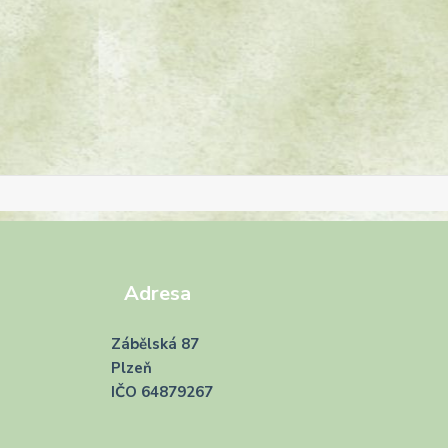
Adresa
Zábělská 87
Plzeň
IČO 64879267