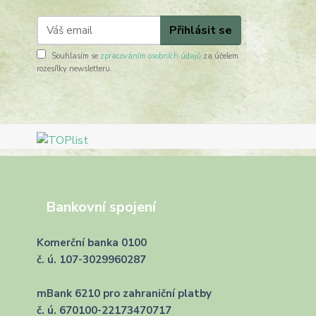
Přihlásit se
Souhlasím se
zpracováním osobních údajů
za účelem
rozesílky newsletteru.
Bankovní spojení
Komerční banka 0100
č. ú. 107-3029960287
mBank 6210 pro zahraniční platby
č. ú. 670100-22173470717