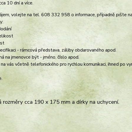
ca 10 dní a více.
ájem, volejte na tel. 608 332 958 o informace, případně pište n
y:
dodání
elikost
ost
specifikaci - rámcová představa, záliby obdarovaného apod.
má na jmenovce být - jméno, číslo apod.
 na vás včetně telefonického pro rychlou komunikaci, ihned po vy
.
 rozměry cca 190 x 175 mm a dírky na uchycení.