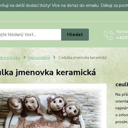
ňuji na delší dodací lhůty! Více na dotaz do emailu. Děkuji za poc
Nevíte
Hledat
+420
 m e n o v k y
nepravidelné
Cedulka jmenovka keramická
lka jmenovka keramická
ceul
Na přá
orient
nejméně
o info
prosím