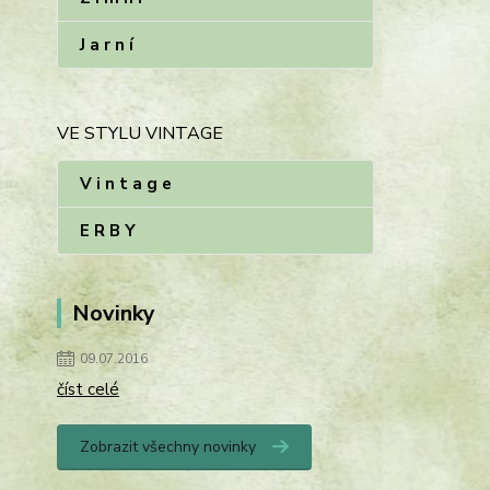
J a r n í
VE STYLU VINTAGE
V i n t a g e
E R B Y
Novinky
09.07.2016
číst celé
Zobrazit všechny novinky