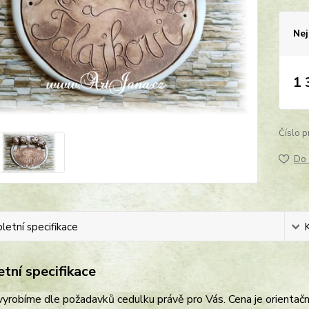
Nej
1 
Číslo p
Do 
etní specifikace
tní specifikace
vyrobíme dle požadavků cedulku právě pro Vás. Cena je orientační