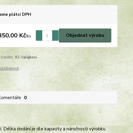
sme plátci DPH
350,00 Kč
Objednat výrobu
/
ks
roduktu:
KJ-talajkovi
oblíbených
Komentáře
0
. Délka dodání je dle kapacity a náročnosti výrobku