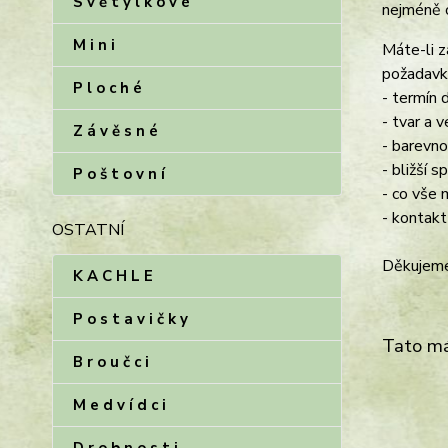
S v ě t ý l k o v é
nejméně c
M i n i
Máte-li z
požadavk
P l o c h é
- termín 
- tvar a v
Z á v ě s n é
- barevn
- bližší 
P o š t o v n í
- co vše 
- kontakt
OSTATNÍ
Děkujeme
K A C H L E
P o s t a v i č k y
Tato má
B r o u č c i
M e d v í d c i