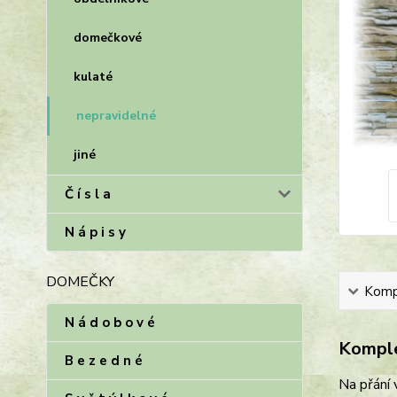
domečkové
kulaté
nepravidelné
jiné
Č í s l a
N á p i s y
DOMEČKY
Kompl
N á d o b o v é
Komple
B e z e d n é
Na přání 