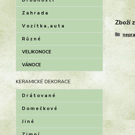
D r o b n o s t i
Z a h r a d a
Zboží 
V o z í t k a , a u t a
nepra
R ů z n é
VELIKONOCE
VÁNOCE
KERAMICKÉ DEKORACE
D r á t o v a n é
D o m e č k o v é
J i n é
Z i m n í