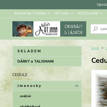
Upozor
NÁPADY NA TVOŘENÍ
ART JANA
FOTOGALERIE
Úvod
J
S K L A D E M
Cedu
DÁRKY a TALISMANI
CEDULE
J m e n o v k y
oválné
obdélníkové