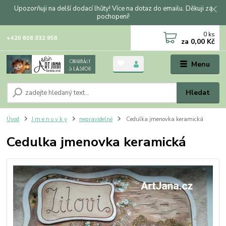
Upozorňuji na delší dodací lhůty! Více na dotaz do emailu. Děkuji za
pochopení!
0
ks
+420 608 332 958
za
0,00 Kč
Menu
Hledat
Úvod
J m e n o v k y
nepravidelné
Cedulka jmenovka keramická
Cedulka jmenovka keramická