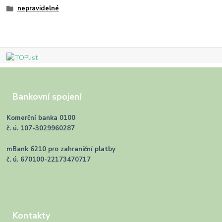
nepravidelné
Bankovní spojení
Komerční banka 0100
č. ú. 107-3029960287
mBank 6210 pro zahraniční platby
č. ú. 670100-22173470717
Kontakty