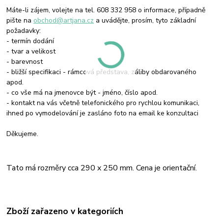
Máte-li zájem, volejte na tel. 608 332 958 o informace, případně
pište na
obchod@artjana.cz
a uvádějte, prosím, tyto základní
požadavky:
- termín dodání
- tvar a velikost
- barevnost
- bližší specifikaci - rámcová představa, záliby obdarovaného
apod.
- co vše má na jmenovce být - jméno, číslo apod.
- kontakt na vás včetně telefonického pro rychlou komunikaci,
ihned po vymodelování je zasláno foto na email ke konzultaci
Děkujeme.
Tato má rozměry cca 290 x 250 mm.
Cena je orientační.
Zboží zařazeno v kategoriích