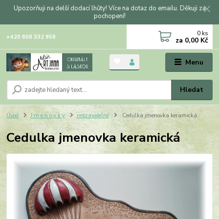
Upozorňuji na delší dodací lhůty! Více na dotaz do emailu. Děkuji za
pochopení!
0
ks
+420 608 332 958
za
0,00 Kč
Menu
Hledat
Úvod
J m e n o v k y
nepravidelné
Cedulka jmenovka keramická
Cedulka jmenovka keramická