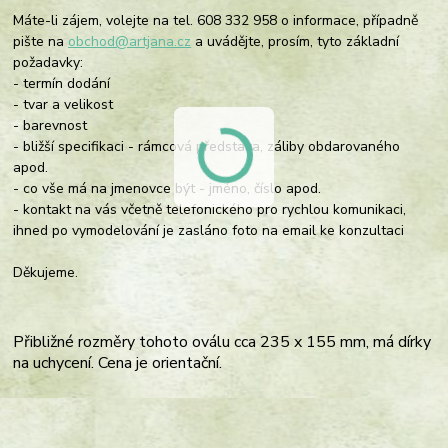
Máte-li zájem, volejte na tel. 608 332 958 o informace, případně
pište na
obchod@artjana.cz
a uvádějte, prosím, tyto základní
požadavky:
- termín dodání
- tvar a velikost
- barevnost
- bližší specifikaci - rámcová představa, záliby obdarovaného
apod.
- co vše má na jmenovce být - jméno, číslo apod.
- kontakt na vás včetně telefonického pro rychlou komunikaci,
ihned po vymodelování je zasláno foto na email ke konzultaci
Děkujeme.
Přibližné rozměry tohoto oválu cca 235 x 155 mm, má dírky
na uchycení.
Cena je orientační.