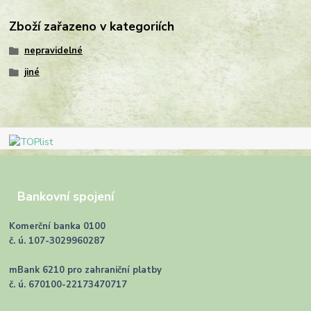
Zboží zařazeno v kategoriích
nepravidelné
jiné
Bankovní spojení
Komerční banka 0100
č. ú. 107-3029960287
mBank 6210 pro zahraniční platby
č. ú. 670100-22173470717