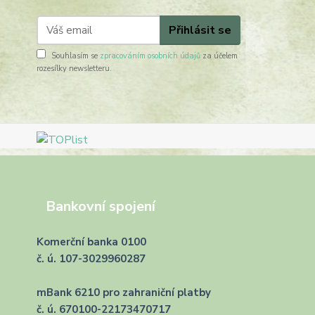
Přihlásit se
Souhlasím se
zpracováním osobních údajů
za účelem
rozesílky newsletteru.
Bankovní spojení
Komerční banka 0100
č. ú. 107-3029960287
mBank 6210 pro zahraniční platby
č. ú. 670100-22173470717