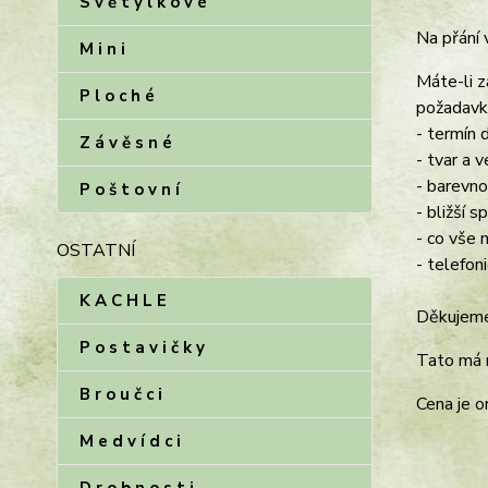
S v ě t ý l k o v é
Na přání 
M i n i
Máte-li z
P l o c h é
požadavk
- termín 
Z á v ě s n é
- tvar a v
- barevn
P o š t o v n í
- bližší 
- co vše 
OSTATNÍ
- telefon
K A C H L E
Děkujeme
P o s t a v i č k y
Tato má 
B r o u č c i
Cena je or
M e d v í d c i