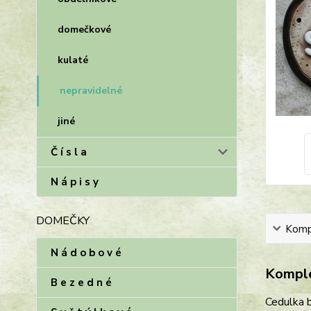
domečkové
kulaté
nepravidelné
jiné
Č í s l a
N á p i s y
DOMEČKY
Kompl
N á d o b o v é
Komple
B e z e d n é
Cedulka b