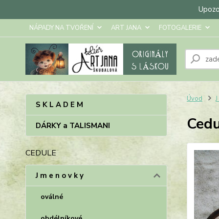
Upozor
NÁPADY NA TVOŘENÍ
ART JANA
FOTOGALERIE
Úvod
J
S K L A D E M
Cedu
DÁRKY a TALISMANI
CEDULE
J m e n o v k y
oválné
obdélníkové