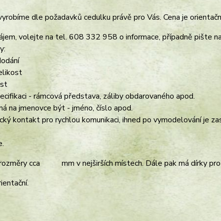
vyrobíme dle požadavků cedulku právě pro Vás. Cena je orientační
ájem, volejte na tel. 608 332 958 o informace, případně pište n
y:
dodání
elikost
ost
specifikaci - rámcová představa, záliby obdarovaného apod.
má na jmenovce být - jméno, číslo apod.
ický kontakt pro rychlou komunikaci, ihned po vymodelování je za
.
rozměry cca mm v nejširších místech. Dále pak má dírky pro 
ientační.