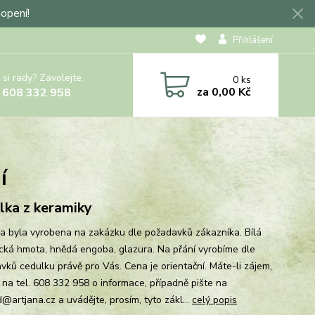
hopení!
Přihlášení
 si rady? Zavolejte.
0
ks
za
0,00 Kč
 608 332 958
í
lka z keramiky
a byla vyrobena na zakázku dle požadavků zákazníka. Bílá
cká hmota, hnědá engoba, glazura. Na přání vyrobíme dle
vků cedulku právě pro Vás. Cena je orientační. Máte-li zájem,
e na tel. 608 332 958 o informace, případně pište na
@artjana.cz a uvádějte, prosím, tyto zákl...
celý popis