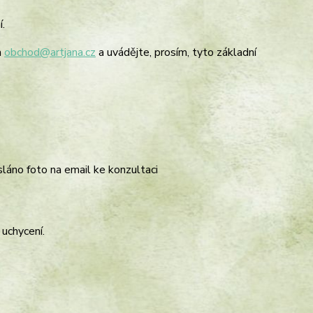
.
a
obchod@artjana.cz
a uvádějte, prosím, tyto základní
sláno foto na email ke konzultaci
uchycení.