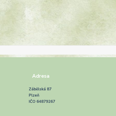
Adresa
Zábělská 87
Plzeň
IČO 64879267