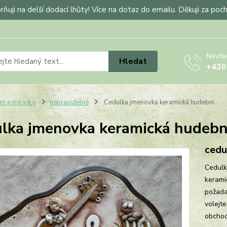
ňuji na delší dodací lhůty! Více na dotaz do emailu. Děkuji za poc
Nevíte
Hledat
+420
 m e n o v k y
nepravidelné
Cedulka jmenovka keramická hudební
lka jmenovka keramická hudebn
cedu
Cedulk
kerami
požada
volejt
obchod