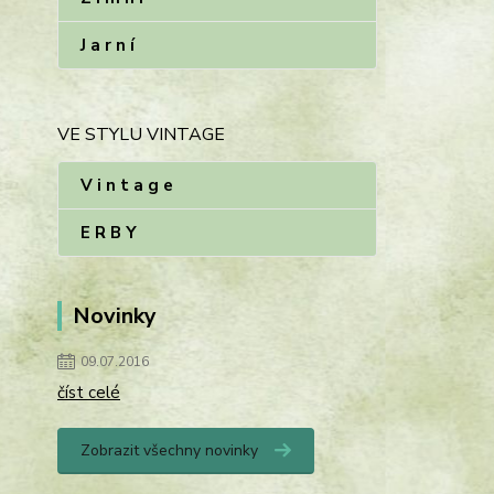
J a r n í
VE STYLU VINTAGE
V i n t a g e
E R B Y
Novinky
09.07.2016
číst celé
Zobrazit všechny novinky