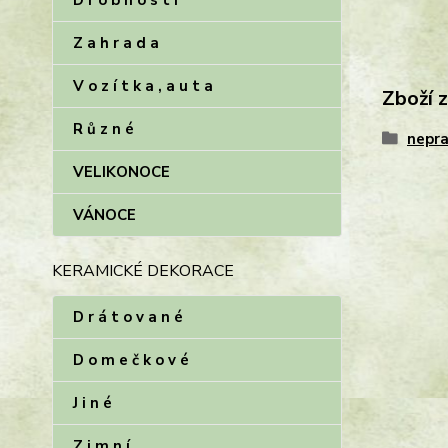
D r o b n o s t i
Z a h r a d a
V o z í t k a , a u t a
Zboží 
R ů z n é
nepra
VELIKONOCE
VÁNOCE
KERAMICKÉ DEKORACE
D r á t o v a n é
D o m e č k o v é
J i n é
Z i m n í