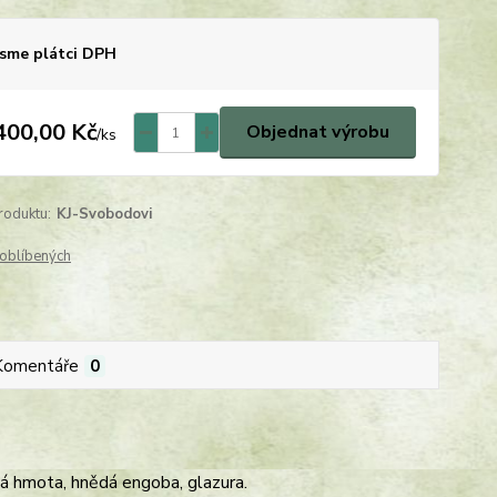
sme plátci DPH
400,00 Kč
Objednat výrobu
/
ks
roduktu:
KJ-Svobodovi
oblíbených
Komentáře
0
á hmota, hnědá engoba, glazura.