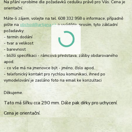
Na přání vyrobíme dle požadavků cedulku právě pro Vás. Cena je
orientační.
Máte-li zájem, volejte na tel. 608 332 958 o informace, případně
pište na
obchod@artjana.cz
a uvádějte, prosím, tyto základní
požadavky:
- termín dodání
- tvar a velikost
- barevnost
- bližší specifikaci - rámcová představa, záliby obdarovaného
apod.
- co vše má na jmenovce být - jméno, číslo apod.
- telefonický kontakt pro rychlou komunikaci, ihned po
vymodelování je zasláno foto na email ke konzultaci
Děkujeme.
Tato má šířku cca 290 mm. Dále pak dírky pro uchycení.
Cena je orientační.