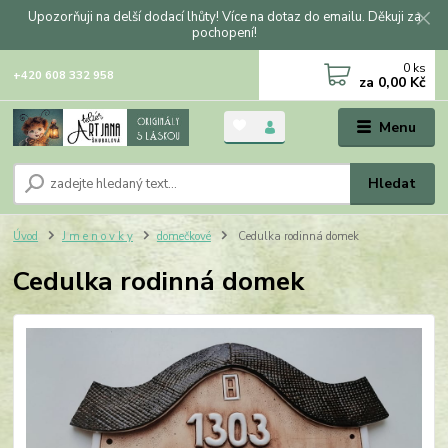
Upozorňuji na delší dodací lhůty! Více na dotaz do emailu. Děkuji za
pochopení!
0
ks
+420 608 332 958
za
0,00 Kč
Menu
Hledat
Úvod
J m e n o v k y
domečkové
Cedulka rodinná domek
Cedulka rodinná domek