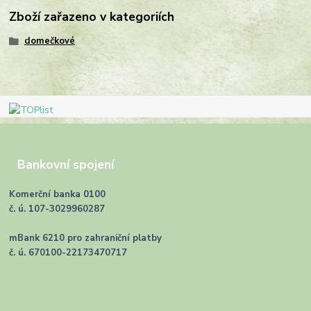
Zboží zařazeno v kategoriích
domečkové
Bankovní spojení
Komerční banka 0100
č. ú. 107-3029960287
mBank 6210 pro zahraniční platby
č. ú. 670100-22173470717