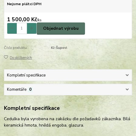
Nejsme plátci DPH
1 500,00 Kč
/
ks
Objednat výrobu
Číslo produktu:
KJ-Šupovi
Do oblíbených
Kompletní specifikace
Komentáře
0
Kompletní specifikace
Cedulka byla vyrobena na zakázku dle požadavků zákazníka. Bílá
keramická hmota, hnědá engoba, glazura.