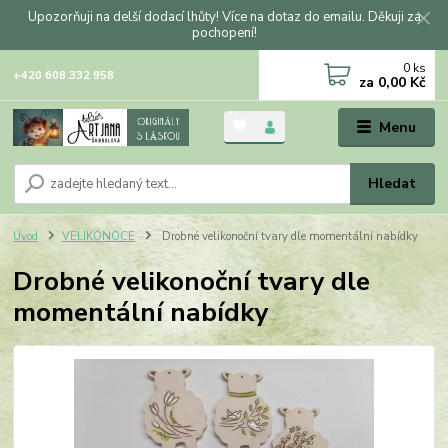
Upozorňuji na delší dodací lhůty! Více na dotaz do emailu. Děkuji za
pochopení!
0
ks
+420 608 332 958
za
0,00 Kč
Menu
Hledat
Úvod
VELIKONOCE
Drobné velikonoční tvary dle momentální nabídky
Drobné velikonoční tvary dle
momentální nabídky