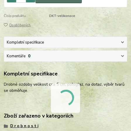
Číslo produktu:
DKT-velikonoce
Do oblíbených
Kompletní specifikace
Komentáře
0
Kompletní specifikace
Drobné ozdoby velikost cca 5 cm, pologlaz, na dotaz, výběr tvarů
se obměňuje.
Zboží zařazeno v kategoriích
D r o b n o s t i