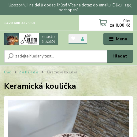
Upozorňuji na delší dodací lhůty! Více na dotaz do emailu. Děkuji za
pochopení!
0
ks
+420 608 332 958
za
0,00 Kč
Menu
Hledat
Úvod
Z a h r a d a
Keramická koulička
Keramická koulička