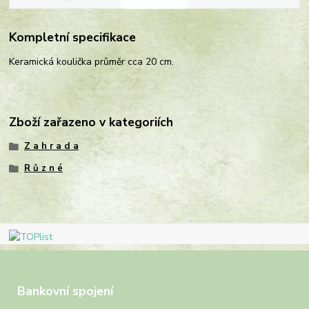
Kompletní specifikace
Keramická koulička průměr cca 20 cm.
Zboží zařazeno v kategoriích
Z a h r a d a
R ů z n é
Bankovní spojení