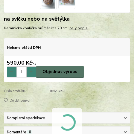
na svíčku nebo na světýlka
Keramická koulička průměr cca 20 cm.
celý popis
Nejsme plátci DPH
590,00 Kč
/
ks
Objednat výrobu
Číslo produktu:
KNZ-kou
Do oblíbených
Kompletní specifikace
Komentáře
0