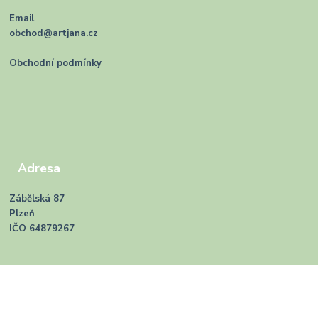
Email
obchod@artjana.cz
Obchodní podmínky
Adresa
Zábělská 87
Plzeň
IČO 64879267
Vytvořeno na
Eshop-rychle.cz