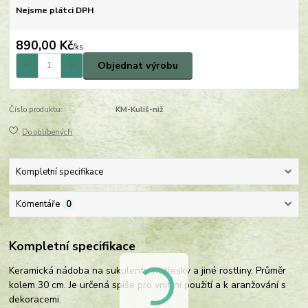
Nejsme plátci DPH
890,00 Kč
/
ks
Objednat výrobu
Číslo produktu:
KM-Kuliš-niž
Do oblíbených
Kompletní specifikace
Komentáře
0
Kompletní specifikace
Keramická nádoba na sukulenty, netřesky a jiné rostliny. Průměr
kolem 30 cm. Je určená spíše pro vnitřní použití a k aranžování s
dekoracemi.