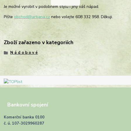
Je možné vyrobit v podobném stylu i jiný váš nápad.
Pište
obchod@artjana.cz
nebo volejte 608 332 958. Děkuji.
Zboží zařazeno v kategoriích
N á d o b o v é
Bankovní spojení
Komerční banka 0100
č. ú. 107-3029960287