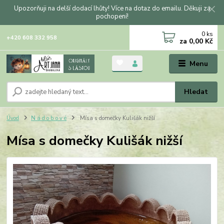
Upozorňuji na delší dodací lhůty! Více na dotaz do emailu. Děkuji za
pochopení!
0
ks
+420 608 332 958
za
0,00 Kč
Menu
Hledat
Úvod
N á d o b o v é
Mísa s domečky Kulišák nižší
Mísa s domečky Kulišák nižší