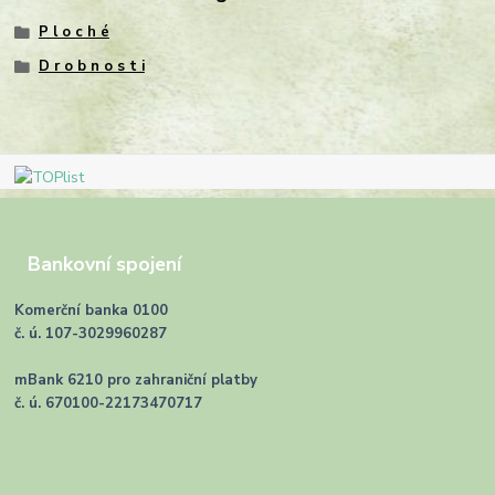
P l o c h é
D r o b n o s t i
Bankovní spojení
Komerční banka 0100
č. ú. 107-3029960287
mBank 6210 pro zahraniční platby
č. ú. 670100-22173470717