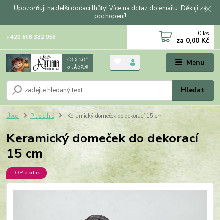
Upozorňuji na delší dodací lhůty! Více na dotaz do emailu. Děkuji za
pochopení!
0
ks
+420 608 332 958
za
0,00 Kč
Menu
Hledat
Úvod
P l o c h é
Keramický domeček do dekorací 15 cm
Keramický domeček do dekorací
15 cm
TOP produkt