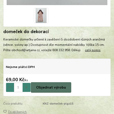
domeček do dekorací
Keramické domečky určené k zavěšení či dozdobení různých aranžmá
(věnce, svícny ap.) Dostupnost dle momentální nabídky. Výška 15 cm.
Pište obchod@artjana.cz, volejte 608 332 958. Děkuji.
celý popis
Nejsme plátci DPH
69,00 Kč
/
ks
Objednat výrobu
Číslo produktu:
KNZ-domeček-plgz15
Do oblíbených