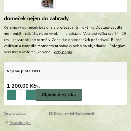
domeček nejen do zahrady
Keramický domeček bez dna s prořezávanými okénky. Dostupnost dle
momentální nabídky nebo vyrobím na zakázku. Velikost výška cca 24 - 29
cm. Lze vyrobit jiné rozměry. Cena dle objednaných požadavků. Různé
velikosti a tvary dle momentální nabídky nebo na objednávku. Pologlaz,
není mrazuvzdorné, vhodné...
celý popis
Nejsme plátci DPH
1 200,00 Kč
/
ks
Objednat výrobu
Číslo produktu:
KNZ-domek-bd-Bartoloměj
Do oblíbených