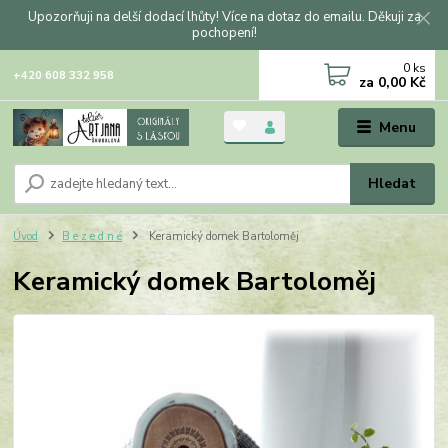
Upozorňuji na delší dodací lhůty! Více na dotaz do emailu. Děkuji za
pochopení!
0
ks
+420 608 332 958
za
0,00 Kč
Menu
Hledat
Úvod
B e z e d n é
Keramický domek Bartoloměj
Keramický domek Bartoloměj