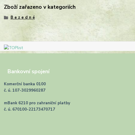
Zboží zařazeno v kategoriích
B e z e d n é
Bankovní spojení
Komerční banka 0100
č. ú. 107-3029960287
mBank 6210 pro zahraniční platby
č. ú. 670100-22173470717