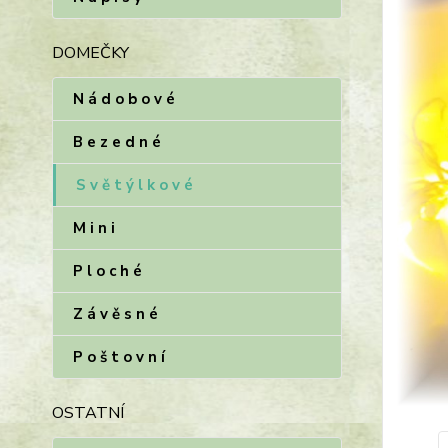
DOMEČKY
N á d o b o v é
B e z e d n é
S v ě t ý l k o v é
M i n i
P l o c h é
Z á v ě s n é
P o š t o v n í
OSTATNÍ