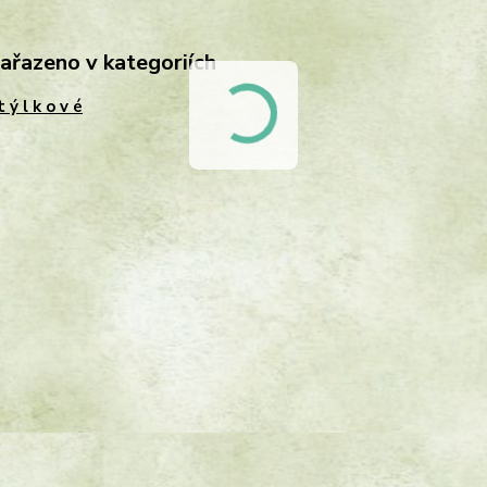
zařazeno v kategoriích
t ý l k o v é