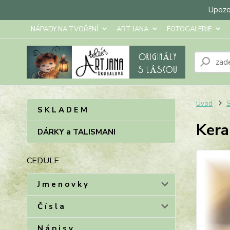
Upozor
NÁPADY NA TVOŘENÍ
ART JANA
FOTOGALERIE
Úvod
S
S K L A D E M
Kera
DÁRKY a TALISMANI
CEDULE
J m e n o v k y
Č í s l a
N á p i s y