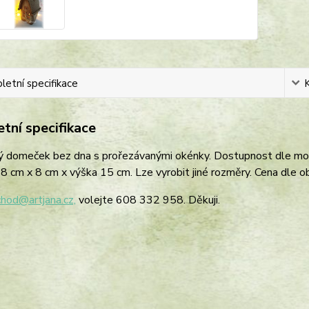
etní specifikace
tní specifikace
ý domeček bez dna s prořezávanými okénky. Dostupnost dle mom
 cm x 8 cm x výška 15 cm. Lze vyrobit jiné rozměry. Cena dle ob
hod@artjana.cz,
volejte 608 332 958. Děkuji.