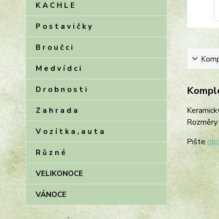
K A C H L E
P o s t a v i č k y
B r o u č c i
Kompl
M e d v í d c i
Komple
D r o b n o s t i
Keramick
Z a h r a d a
Rozměry 8
V o z í t k a , a u t a
Pište
obc
R ů z n é
VELIKONOCE
VÁNOCE