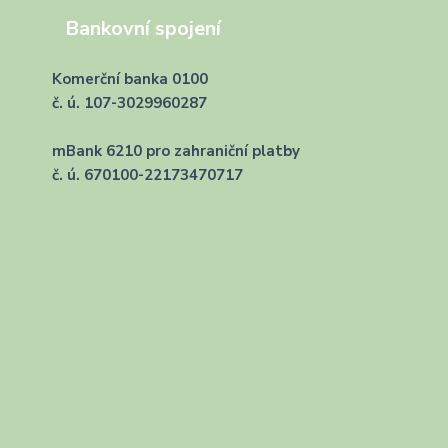
Bankovní spojení
Komerční banka 0100
č. ú. 107-3029960287
mBank 6210 pro zahraniční platby
č. ú. 670100-22173470717