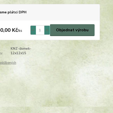
sme plátci DPH
0,00 Kč
Objednat výrobu
/
ks
KNZ-domek-
u:
12x12x15
oblíbených