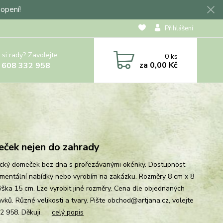
hopení!
Přihlášení
 si rady? Zavolejte.
0
ks
za
0,00 Kč
 608 332 958
ček nejen do zahrady
cký domeček bez dna s prořezávanými okénky. Dostupnost
mentální nabídky nebo vyrobím na zakázku. Rozměry 8 cm x 8
ýška 15 cm. Lze vyrobit jiné rozměry. Cena dle objednaných
vků. Různé velikosti a tvary. Pište obchod@artjana.cz, volejte
32 958. Děkuji.
celý popis