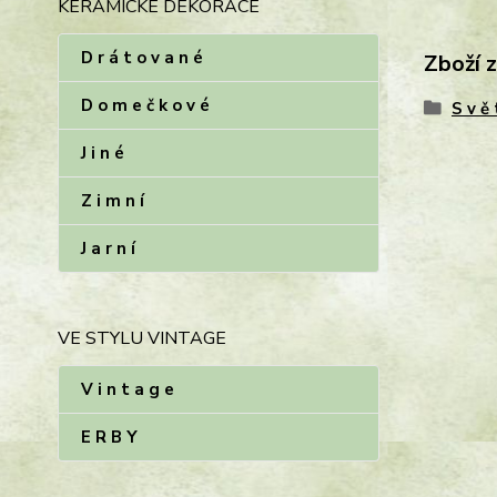
KERAMICKÉ DEKORACE
D r á t o v a n é
Zboží 
D o m e č k o v é
S v ě 
J i n é
Z i m n í
J a r n í
VE STYLU VINTAGE
V i n t a g e
E R B Y