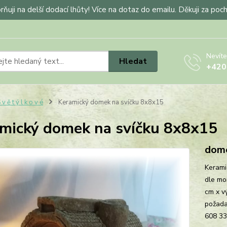
ňuji na delší dodací lhůty! Více na dotaz do emailu. Děkuji za poc
Nevíte
Hledat
+420
 v ě t ý l k o v é
Keramický domek na svíčku 8x8x15
mický domek na svíčku 8x8x15
dome
Kerami
dle mo
cm x v
požada
608 3