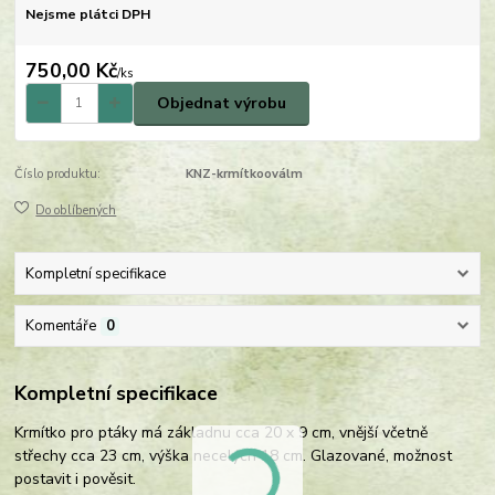
Nejsme plátci DPH
750,00 Kč
/
ks
Objednat výrobu
Číslo produktu:
KNZ-krmítkooválm
Do oblíbených
Kompletní specifikace
Komentáře
0
Kompletní specifikace
Krmítko pro ptáky má základnu cca 20 x 9 cm, vnější včetně
střechy cca 23 cm, výška necelých 18 cm. Glazované, možnost
postavit i pověsit.