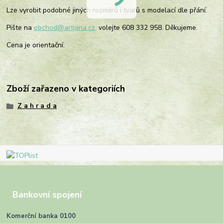
Lze vyrobit podobné jiných rozměrů i tvarů s modelací dle přání.
Pište na
obchod@artjana.cz,
volejte 608 332 958. Děkujeme.
Cena je orientační.
Zboží zařazeno v kategoriích
Z a h r a d a
Bankovní spojení
Komerční banka 0100