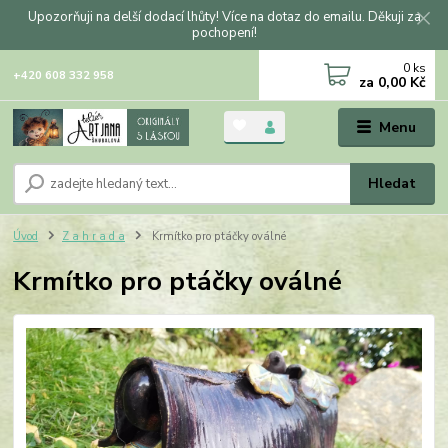
Upozorňuji na delší dodací lhůty! Více na dotaz do emailu. Děkuji za
pochopení!
0
ks
+420 608 332 958
za
0,00 Kč
Menu
Hledat
Úvod
Z a h r a d a
Krmítko pro ptáčky oválné
Krmítko pro ptáčky oválné