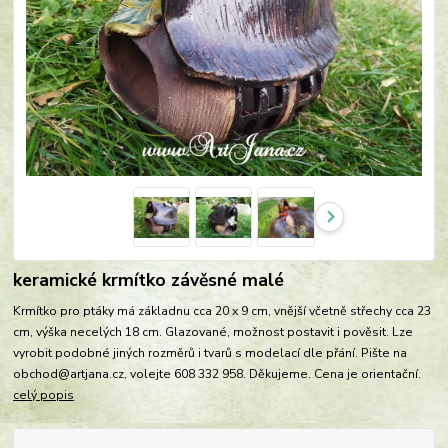
keramické krmítko závěsné malé
Krmítko pro ptáky má základnu cca 20 x 9 cm, vnější včetně střechy cca 23
cm, výška necelých 18 cm. Glazované, možnost postavit i pověsit. Lze
vyrobit podobné jiných rozměrů i tvarů s modelací dle přání. Pište na
obchod@artjana.cz, volejte 608 332 958. Děkujeme. Cena je orientační.
celý popis