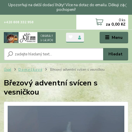
Upozorňuji na delší dodací lhůty! Více na dotaz do emailu. Děkuji za
pochopení!
0
ks
+420 608 332 958
za
0,00 Kč
Menu
Hledat
Úvod
D o m e č k o v é
Březový adventní svícen s vesničkou
Březový adventní svícen s
vesničkou