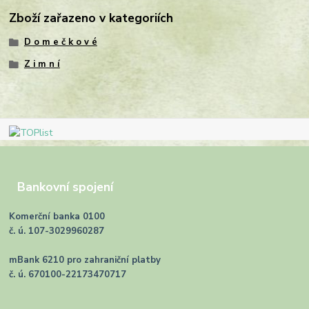
Zboží zařazeno v kategoriích
D o m e č k o v é
Z i m n í
Bankovní spojení
Komerční banka 0100
č. ú. 107-3029960287
mBank 6210 pro zahraniční platby
č. ú. 670100-22173470717