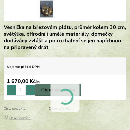
Vesnička na březovém plátu, průměr kolem 30 cm,
světýlka, přírodní i umělé materiály, domečky
dodávány zvlášť a po rozbalení se jen napíchnou
na připravený drát
Nejsme plátci DPH
1 670,00 Kč
/
ks
Objednat výrobu
Číslo produktu:
Deko-adv-01
Do oblíbených