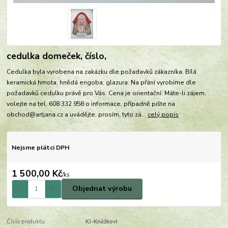
cedulka domeček, číslo,
Cedulka byla vyrobena na zakázku dle požadavků zákazníka. Bílá
keramická hmota, hnědá engoba, glazura. Na přání vyrobíme dle
požadavků cedulku právě pro Vás. Cena je orientační. Máte-li zájem,
volejte na tel. 608 332 958 o informace, případně pište na
obchod@artjana.cz a uvádějte, prosím, tyto zá...
celý popis
Nejsme plátci DPH
1 500,00 Kč
/
ks
Objednat výrobu
Číslo produktu:
KJ-Kněžkovi