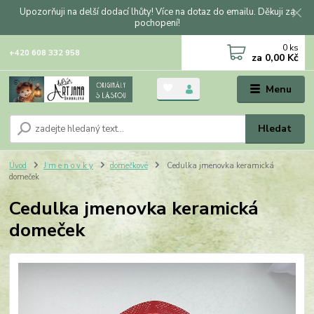
Upozorňuji na delší dodací lhůty! Více na dotaz do emailu. Děkuji za
pochopení!
0
ks
+420 608 332 958
za
0,00 Kč
Menu
Hledat
Úvod
J m e n o v k y
domečkové
Cedulka jmenovka keramická
domeček
Cedulka jmenovka keramická
domeček