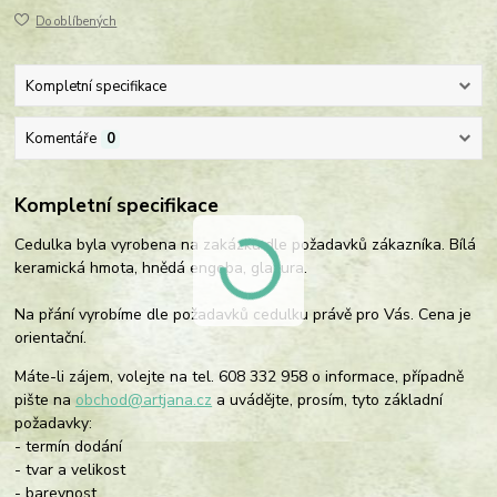
Do oblíbených
Kompletní specifikace
Komentáře
0
Kompletní specifikace
Cedulka byla vyrobena na zakázku dle požadavků zákazníka. Bílá
keramická hmota, hnědá engoba, glazura.
Na přání vyrobíme dle požadavků cedulku právě pro Vás. Cena je
orientační.
Máte-li zájem, volejte na tel. 608 332 958 o informace, případně
pište na
obchod@artjana.cz
a uvádějte, prosím, tyto základní
požadavky:
- termín dodání
- tvar a velikost
- barevnost