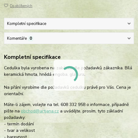
Do oblíbených
Kompletní specifikace
Komentáře
0
Kompletní specifikace
Cedulka byla vyrobena na zakázku dle požadavků zákazníka. Bílá
keramická hmota, hnědá engoba, glazura.
Na přání vyrobíme dle požadavků cedulku právě pro Vás. Cena je
orientační.
Máte-li zájem, volejte na tel. 608 332 958 o informace, případně
pište na
obchod@artjana.cz
a uvádějte, prosím, tyto základní
požadavky:
- termín dodání
- tvar a velikost
- barevnost