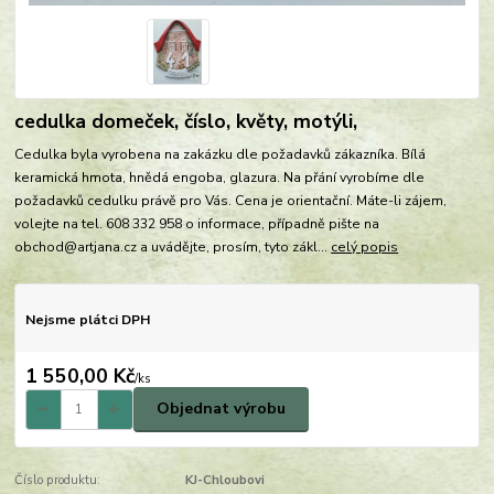
cedulka domeček, číslo, květy, motýli,
Cedulka byla vyrobena na zakázku dle požadavků zákazníka. Bílá
keramická hmota, hnědá engoba, glazura. Na přání vyrobíme dle
požadavků cedulku právě pro Vás. Cena je orientační. Máte-li zájem,
volejte na tel. 608 332 958 o informace, případně pište na
obchod@artjana.cz a uvádějte, prosím, tyto zákl...
celý popis
Nejsme plátci DPH
1 550,00 Kč
/
ks
Objednat výrobu
Číslo produktu:
KJ-Chloubovi