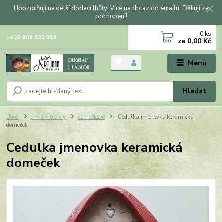
Upozorňuji na delší dodací lhůty! Více na dotaz do emailu. Děkuji za
pochopení!
0
ks
+420 608 332 958
za
0,00 Kč
Menu
Hledat
Úvod
J m e n o v k y
domečkové
Cedulka jmenovka keramická
domeček
Cedulka jmenovka keramická
domeček