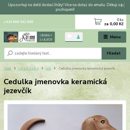
Upozorňuji na delší dodací lhůty! Více na dotaz do emailu. Děkuji za
pochopení!
0
ks
+420 608 332 958
za
0,00 Kč
Menu
Hledat
Úvod
J m e n o v k y
jiné
Cedulka jmenovka keramická jezevčík
Cedulka jmenovka keramická
jezevčík