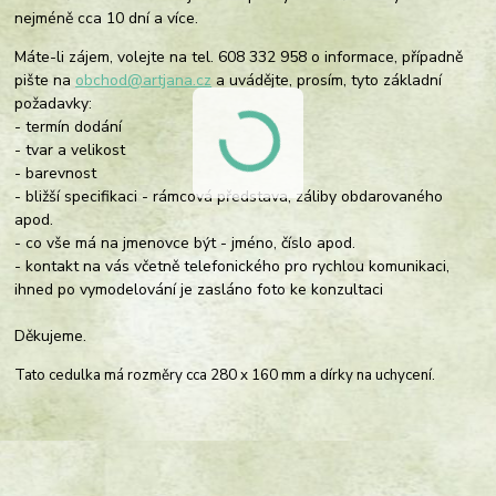
nejméně cca 10 dní a více.
Máte-li zájem, volejte na tel. 608 332 958 o informace, případně
pište na
obchod@artjana.cz
a uvádějte, prosím, tyto základní
požadavky:
- termín dodání
- tvar a velikost
- barevnost
- bližší specifikaci - rámcová představa, záliby obdarovaného
apod.
- co vše má na jmenovce být - jméno, číslo apod.
- kontakt na vás včetně telefonického pro rychlou komunikaci,
ihned po vymodelování je zasláno foto ke konzultaci
Děkujeme.
Tato cedulka má rozměry cca 280 x 160 mm a dírky na uchycení.