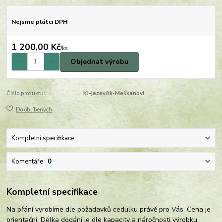
Nejsme plátci DPH
1 200,00 Kč
/
ks
Objednat výrobu
Číslo produktu:
KJ-jezevčík-Meškanovi
Do oblíbených
Kompletní specifikace
Komentáře
0
Kompletní specifikace
Na přání vyrobíme dle požadavků cedulku právě pro Vás. Cena je
orientační. Délka dodání je dle kapacity a náročnosti výrobku