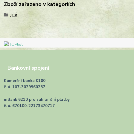
Zboží zařazeno v kategoriích
jiné
Bankovní spojení
Komerční banka 0100
č. ú. 107-3029960287
mBank 6210 pro zahraniční platby
č. ú. 670100-22173470717