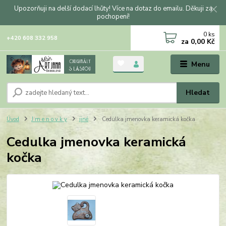
Upozorňuji na delší dodací lhůty! Více na dotaz do emailu. Děkuji za
pochopení!
0
ks
+420 608 332 958
za
0,00 Kč
Menu
Hledat
Úvod
J m e n o v k y
jiné
Cedulka jmenovka keramická kočka
Cedulka jmenovka keramická
kočka