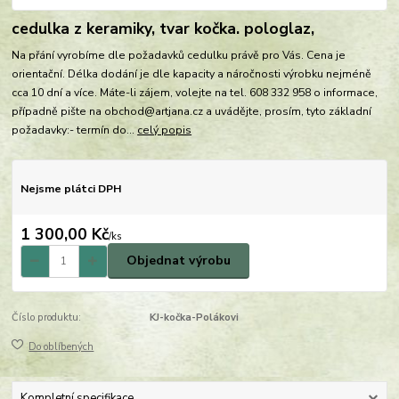
cedulka z keramiky, tvar kočka. pologlaz,
Na přání vyrobíme dle požadavků cedulku právě pro Vás. Cena je
orientační. Délka dodání je dle kapacity a náročnosti výrobku nejméně
cca 10 dní a více. Máte-li zájem, volejte na tel. 608 332 958 o informace,
případně pište na obchod@artjana.cz a uvádějte, prosím, tyto základní
požadavky:- termín do...
celý popis
Nejsme plátci DPH
1 300,00 Kč
/
ks
Objednat výrobu
Číslo produktu:
KJ-kočka-Polákovi
Do oblíbených
Kompletní specifikace