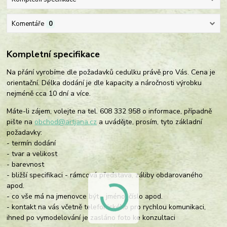
Komentáře
0
Kompletní specifikace
Na přání vyrobíme dle požadavků cedulku právě pro Vás. Cena je
orientační. Délka dodání je dle kapacity a náročnosti výrobku
nejméně cca 10 dní a více.
Máte-li zájem, volejte na tel. 608 332 958 o informace, případně
pište na
obchod@artjana.cz
a uvádějte, prosím, tyto základní
požadavky:
- termín dodání
- tvar a velikost
- barevnost
- bližší specifikaci - rámcová představa, záliby obdarovaného
apod.
- co vše má na jmenovce být - jméno, číslo apod.
- kontakt na vás včetně telefonického pro rychlou komunikaci,
ihned po vymodelování je zasláno foto ke konzultaci