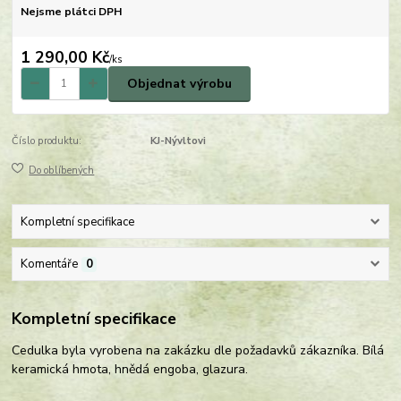
Nejsme plátci DPH
1 290,00 Kč
/
ks
Objednat výrobu
Číslo produktu:
KJ-Nývltovi
Do oblíbených
Kompletní specifikace
Komentáře
0
Kompletní specifikace
Cedulka byla vyrobena na zakázku dle požadavků zákazníka. Bílá
keramická hmota, hnědá engoba, glazura.