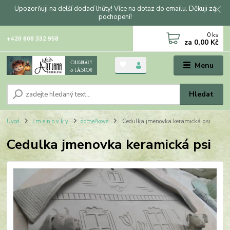
Upozorňuji na delší dodací lhůty! Více na dotaz do emailu. Děkuji za
pochopení!
0
ks
+420 608 332 958
za
0,00 Kč
Menu
Hledat
Úvod
J m e n o v k y
domečkové
Cedulka jmenovka keramická psi
Cedulka jmenovka keramická psi