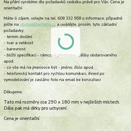
Na přání vyrobíme dle požadavků cedulku právě pro Vás. Cena je
orientační.
Máte-li zájem, volejte na tel. 608 332 958 o informace, případně
pište na
obchod@artjana.cz
a uvádějte, prosím, tyto základní
požadavky:
- termín dodání
- tvar a velikost
- barevnost
- bližší specifikaci - rámcová představa, záliby obdarovaného
apod.
- co vše má na jmenovce být - jméno, číslo apod.
- telefonický kontakt pro rychlou komunikaci, ihned po
vymodelování je zasláno foto na email ke konzultaci
Děkujeme.
Tato má rozměry cca 290 x 180 mm v nejširších místech.
Dále pak má dírky pro uchycení.
Cena je orientační.