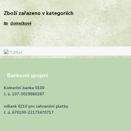
Zboží zařazeno v kategoriích
domečkové
Bankovní spojení
Komerční banka 0100
č. ú. 107-3029960287
mBank 6210 pro zahraniční platby
č. ú. 670100-22173470717