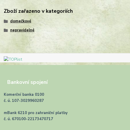
Zboží zařazeno v kategoriích
domečkové
nepravidelné
Bankovní spojení
Komerční banka 0100
č. ú. 107-3029960287
mBank 6210 pro zahraniční platby
č. ú. 670100-22173470717