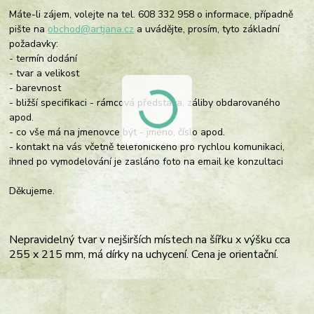
Máte-li zájem, volejte na tel. 608 332 958 o informace, případně
pište na
obchod@artjana.cz
a uvádějte, prosím, tyto základní
požadavky:
- termín dodání
- tvar a velikost
- barevnost
- bližší specifikaci - rámcová představa, záliby obdarovaného
apod.
- co vše má na jmenovce být - jméno, číslo apod.
- kontakt na vás včetně telefonického pro rychlou komunikaci,
ihned po vymodelování je zasláno foto na email ke konzultaci
Děkujeme.
Nepravidelný tvar v nejširších místech na šířku x výšku cca
255 x 215 mm, má dírky na uchycení.
Cena je orientační.