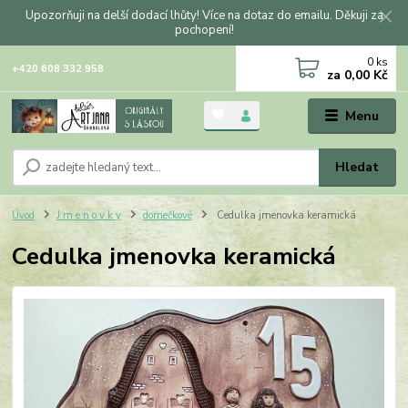
Upozorňuji na delší dodací lhůty! Více na dotaz do emailu. Děkuji za
pochopení!
0
ks
+420 608 332 958
za
0,00 Kč
Menu
Hledat
Úvod
J m e n o v k y
domečkové
Cedulka jmenovka keramická
Cedulka jmenovka keramická