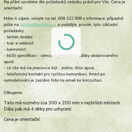
Na přání vyrobíme dle požadavků cedulku právě pro Vás. Cena je
orientační.
Máte-li zájem, volejte na tel. 608 332 958 o informace, případně
pište na
obchod@artjana.cz
a uvádějte, prosím, tyto základní
požadavky:
- termín dodání
- tvar a velikost
- barevnost
- bližší specifikaci - rámcová představa, záliby obdarovaného
apod.
- co vše má na jmenovce být - jméno, číslo apod.
- telefonický kontakt pro rychlou komunikaci, ihned po
vymodelování je zasláno foto na email ke konzultaci
Děkujeme.
Tato má rozměry cca 300 x 200 mm v nejširších místech.
Dále pak má 4 dírky pro uchycení.
Cena je orientační.