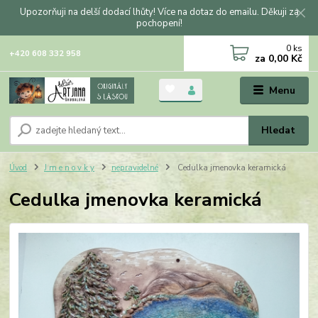
Upozorňuji na delší dodací lhůty! Více na dotaz do emailu. Děkuji za
pochopení!
0
ks
+420 608 332 958
za
0,00 Kč
Menu
Hledat
Úvod
J m e n o v k y
nepravidelné
Cedulka jmenovka keramická
Cedulka jmenovka keramická