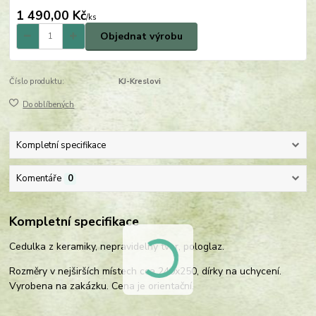
1 490,00 Kč
/
ks
Objednat výrobu
Číslo produktu:
KJ-Kreslovi
Do oblíbených
Kompletní specifikace
Komentáře
0
Kompletní specifikace
Cedulka z keramiky, nepravidelný tvar, pologlaz.
Rozměry v nejširších místech cca 240x250, dírky na uchycení.
Vyrobena na zakázku. Cena je orientační.