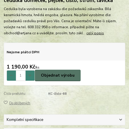
cedulka domeček, pejsek, číslo, strom, lavička
Cedulka byla vyrobena na zakázku dle požadavků zákazníka. Bílá
keramická hmota, hnědá engoba, glazura. Na přání vyrobíme dle
požadavků cedulku právě pro Vás. Cena je orientační. Máte-li zájem,
volejte na tel. 608 332 958 o informace, případně pište na
obchod@artjana.cz a uvádějte, prosím, tyto zákl...
celý popis
Nejsme plátci DPH
1 190,00 Kč
/
ks
Objednat výrobu
Číslo produktu:
KC-číslo-68
Do oblíbených
Kompletní specifikace