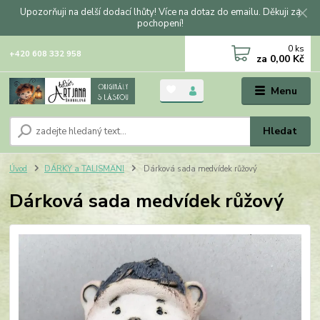
Upozorňuji na delší dodací lhůty! Více na dotaz do emailu. Děkuji za
pochopení!
0
ks
+420 608 332 958
za
0,00 Kč
Menu
Hledat
Úvod
DÁRKY a TALISMANI
Dárková sada medvídek růžový
Dárková sada medvídek růžový