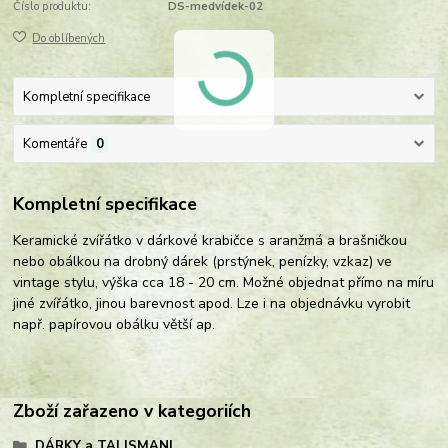
Číslo produktu:
DS-medvídek-02
Do oblíbených
Kompletní specifikace
Komentáře
0
Kompletní specifikace
Keramické zvířátko v dárkové krabičce s aranžmá a brašničkou
nebo obálkou na drobný dárek (prstýnek, penízky, vzkaz) ve
vintage stylu, výška cca 18 - 20 cm. Možné objednat přímo na míru
jiné zvířátko, jinou barevnost apod. Lze i na objednávku vyrobit
např. papírovou obálku větší ap.
Zboží zařazeno v kategoriích
DÁRKY a TALISMANI