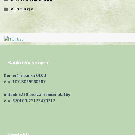
V i n t a g e
Bankovní spojení
Komerční banka 0100
č. ú. 107-3029960287
mBank 6210 pro zahraniční platby
č. ú. 670100-22173470717