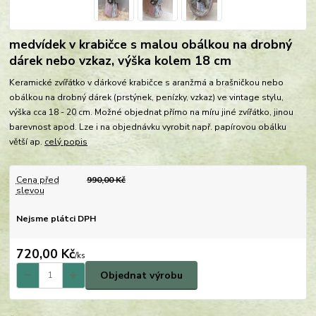
medvídek v krabičce s malou obálkou na drobný
dárek nebo vzkaz, výška kolem 18 cm
Keramické zvířátko v dárkové krabičce s aranžmá a brašničkou nebo
obálkou na drobný dárek (prstýnek, penízky, vzkaz) ve vintage stylu,
výška cca 18 - 20 cm. Možné objednat přímo na míru jiné zvířátko, jinou
barevnost apod. Lze i na objednávku vyrobit např. papírovou obálku
větší ap.
celý popis
Cena před
990,00 Kč
slevou
Nejsme plátci DPH
720,00 Kč
/
ks
Objednat výrobu