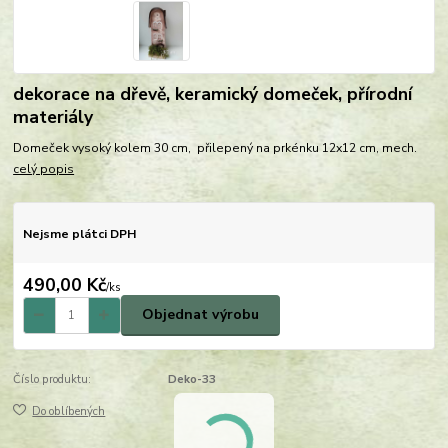
dekorace na dřevě, keramický domeček, přírodní
materiály
Domeček vysoký kolem 30 cm, přilepený na prkénku 12x12 cm, mech.
celý popis
Nejsme plátci DPH
490,00 Kč
/
ks
Objednat výrobu
Číslo produktu:
Deko-33
Do oblíbených