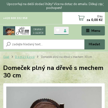
Upozorňuji na delší dodací lhůty! Více na dotaz do emailu. Děkuji za
pochopení!
0
ks
+420 608 332 958
za
0,00 Kč
Menu
Hledat
Úvod
D o m e č k o v é
Domeček plný na dřevě s mechem 30 cm
Domeček plný na dřevě s mechem
30 cm