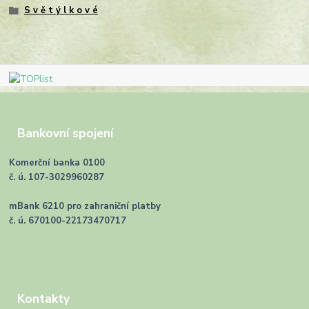
S v ě t ý l k o v é
Bankovní spojení
Komerční banka 0100
č. ú. 107-3029960287
mBank 6210 pro zahraniční platby
č. ú. 670100-22173470717
Kontakty