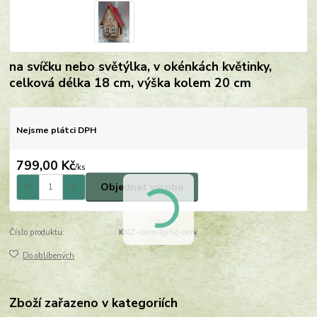
na svíčku nebo světýlka, v okénkách květinky,
celková délka 18 cm, výška kolem 20 cm
Nejsme plátci DPH
799,00 Kč
/
ks
Objednat výrobu
Číslo produktu:
KNZ-dom-kytič-červ
Do oblíbených
Zboží zařazeno v kategoriích