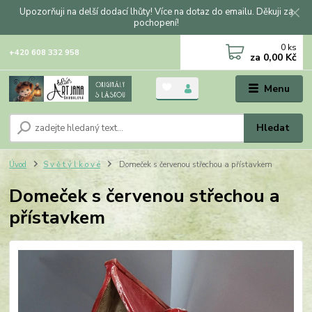
Upozorňuji na delší dodací lhůty! Více na dotaz do emailu. Děkuji za
pochopení!
0
ks
+420 608 332 958
za
0,00 Kč
Menu
Hledat
Úvod
S v ě t ý l k o v é
Domeček s červenou střechou a přístavkem
Domeček s červenou střechou a
přístavkem