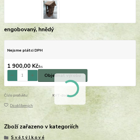
engobovaný, hnědý
Nejsme plátci DPH
1 900,00 Kč
/
ks
Objednat výrobu
Číslo produktu:
KVT-dom-vel
Do oblíbených
Zboží zařazeno v kategoriích
S v ě t ý l k o v é