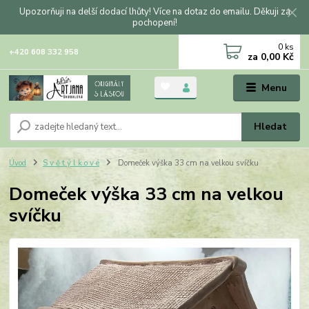
Upozorňuji na delší dodací lhůty! Více na dotaz do emailu. Děkuji za
pochopení!
0
ks
+420 608 332 958
za
0,00 Kč
Menu
Hledat
Úvod
S v ě t ý l k o v é
Domeček výška 33 cm na velkou svíčku
Domeček výška 33 cm na velkou
svíčku