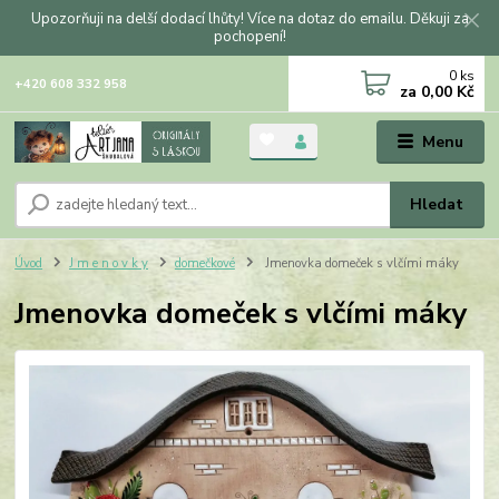
Upozorňuji na delší dodací lhůty! Více na dotaz do emailu. Děkuji za
pochopení!
0
ks
+420 608 332 958
za
0,00 Kč
Menu
Hledat
Úvod
J m e n o v k y
domečkové
Jmenovka domeček s vlčími máky
Jmenovka domeček s vlčími máky