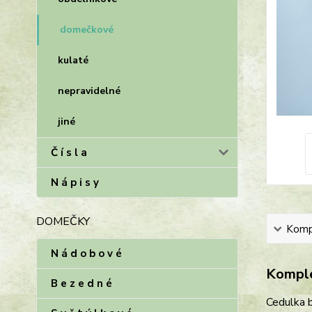
domečkové
kulaté
nepravidelné
jiné
Č í s l a
N á p i s y
DOMEČKY
Kompl
N á d o b o v é
Komple
B e z e d n é
Cedulka b