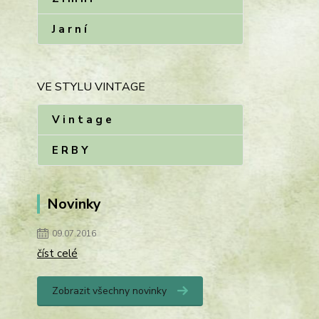
J a r n í
VE STYLU VINTAGE
V i n t a g e
E R B Y
Novinky
09.07.2016
číst celé
Zobrazit všechny novinky