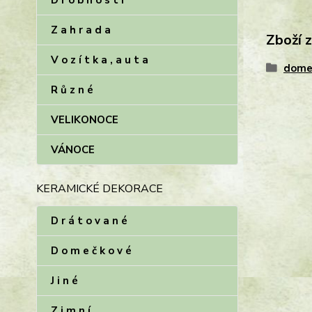
D r o b n o s t i
Z a h r a d a
Zboží 
V o z í t k a , a u t a
dome
R ů z n é
VELIKONOCE
VÁNOCE
KERAMICKÉ DEKORACE
D r á t o v a n é
D o m e č k o v é
J i n é
Z i m n í