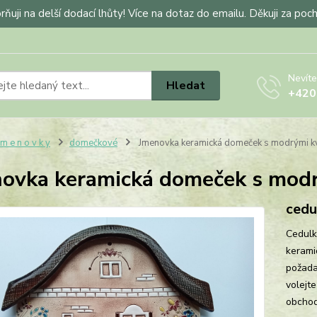
ňuji na delší dodací lhůty! Více na dotaz do emailu. Děkuji za poc
Nevíte
Hledat
+420
 m e n o v k y
domečkové
Jmenovka keramická domeček s modrými kv
ovka keramická domeček s modr
cedu
Cedulk
kerami
požada
volejt
obchod