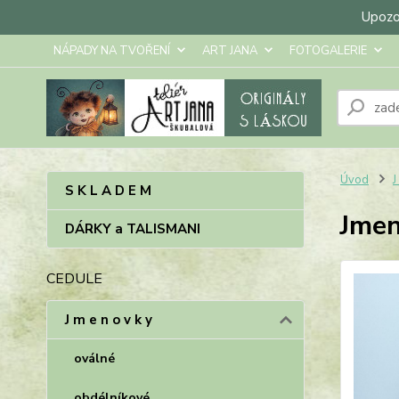
Upozor
NÁPADY NA TVOŘENÍ
ART JANA
FOTOGALERIE
Úvod
J
S K L A D E M
Jmen
DÁRKY a TALISMANI
CEDULE
J m e n o v k y
oválné
obdélníkové