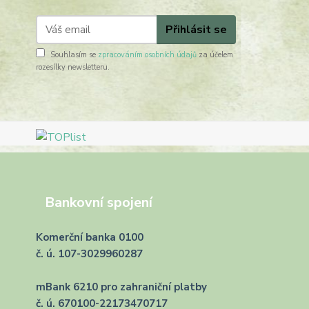
Přihlásit se
Souhlasím se
zpracováním osobních údajů
za účelem
rozesílky newsletteru.
Bankovní spojení
Komerční banka 0100
č. ú. 107-3029960287
mBank 6210 pro zahraniční platby
č. ú. 670100-22173470717