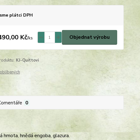
sme plátci DPH
490,00 Kč
Objednat výrobu
/
ks
roduktu:
KJ-Quittovi
oblíbených
Komentáře
0
á hmota, hnědá engoba, glazura.