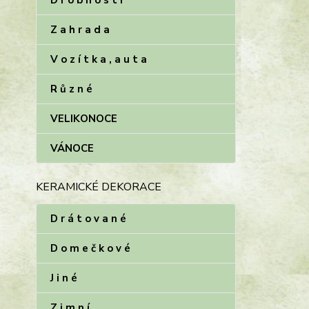
D r o b n o s t i
Z a h r a d a
V o z í t k a , a u t a
R ů z n é
VELIKONOCE
VÁNOCE
KERAMICKÉ DEKORACE
D r á t o v a n é
D o m e č k o v é
J i n é
Z i m n í