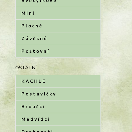
S v ě t ý l k o v é
M i n i
P l o c h é
Z á v ě s n é
P o š t o v n í
OSTATNÍ
K A C H L E
P o s t a v i č k y
B r o u č c i
M e d v í d c i