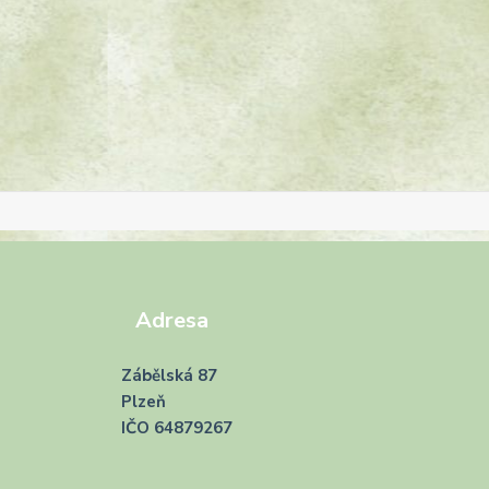
Adresa
Zábělská 87
Plzeň
IČO 64879267