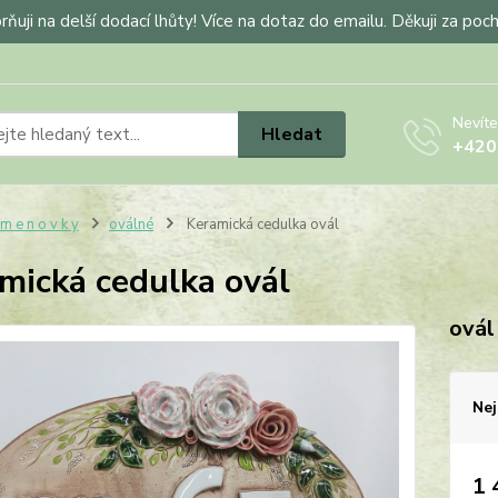
ňuji na delší dodací lhůty! Více na dotaz do emailu. Děkuji za poc
Nevíte
Hledat
+420
 m e n o v k y
oválné
Keramická cedulka ovál
mická cedulka ovál
ovál
Nej
1 