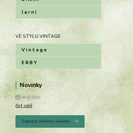
J a r n í
VE STYLU VINTAGE
V i n t a g e
E R B Y
Novinky
09.07.2016
číst celé
Zobrazit všechny novinky