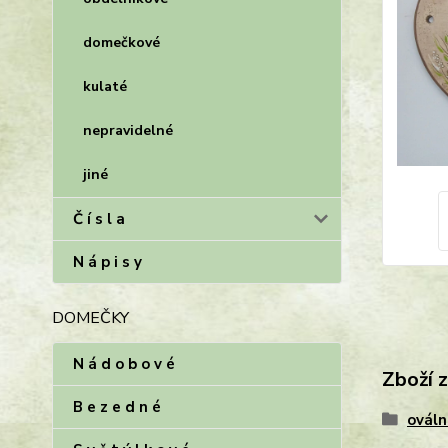
domečkové
kulaté
nepravidelné
jiné
Č í s l a
N á p i s y
DOMEČKY
N á d o b o v é
Zboží 
B e z e d n é
ováln