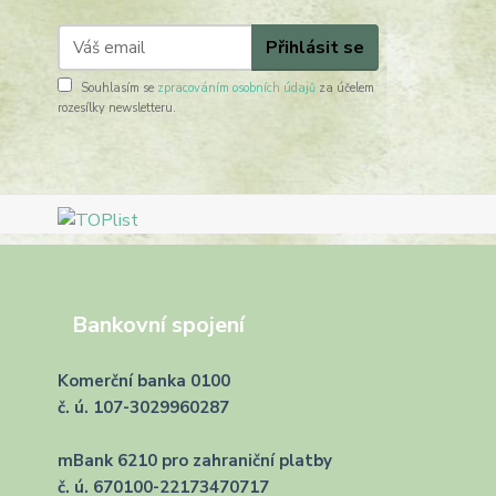
Přihlásit se
Souhlasím se
zpracováním osobních údajů
za účelem
rozesílky newsletteru.
Bankovní spojení
Komerční banka 0100
č. ú. 107-3029960287
mBank 6210 pro zahraniční platby
č. ú. 670100-22173470717