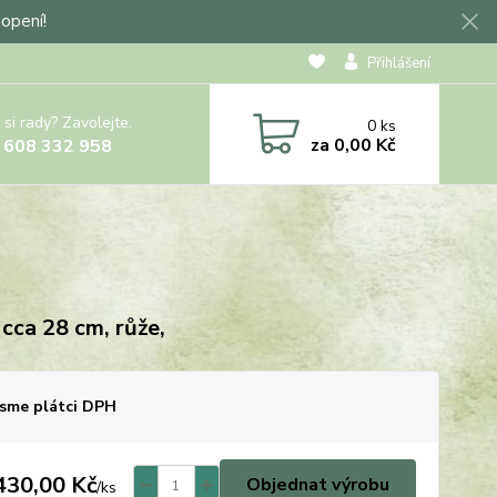
hopení!
Přihlášení
 si rady? Zavolejte.
0
ks
za
0,00 Kč
 608 332 958
 cca 28 cm, růže,
sme plátci DPH
430,00 Kč
Objednat výrobu
/
ks