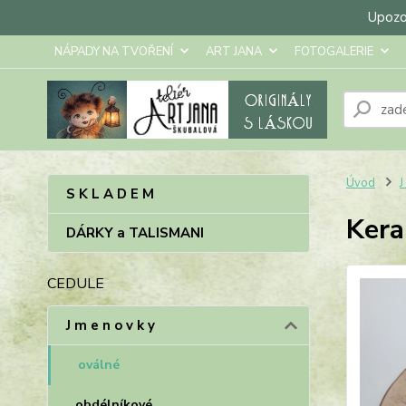
Upozor
NÁPADY NA TVOŘENÍ
ART JANA
FOTOGALERIE
Úvod
J
S K L A D E M
Kera
DÁRKY a TALISMANI
CEDULE
J m e n o v k y
oválné
obdélníkové