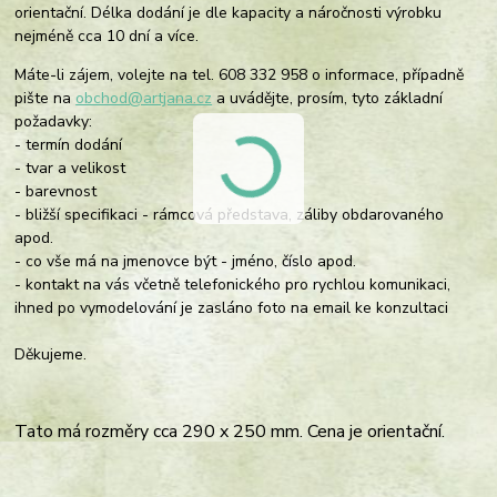
orientační. Délka dodání je dle kapacity a náročnosti výrobku
nejméně cca 10 dní a více.
Máte-li zájem, volejte na tel. 608 332 958 o informace, případně
pište na
obchod@artjana.cz
a uvádějte, prosím, tyto základní
požadavky:
- termín dodání
- tvar a velikost
- barevnost
- bližší specifikaci - rámcová představa, záliby obdarovaného
apod.
- co vše má na jmenovce být - jméno, číslo apod.
- kontakt na vás včetně telefonického pro rychlou komunikaci,
ihned po vymodelování je zasláno foto na email ke konzultaci
Děkujeme.
Tato má rozměry cca 290 x 250 mm.
Cena je orientační.