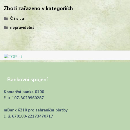
Zboží zařazeno v kategoriích
Č í s l a
nepravidelná
Bankovní spojení
Komerční banka 0100
č. ú. 107-3029960287
mBank 6210 pro zahraniční platby
č. ú. 670100-22173470717