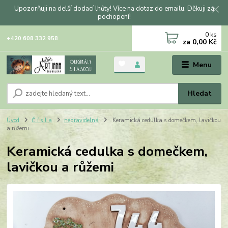
Upozorňuji na delší dodací lhůty! Více na dotaz do emailu. Děkuji za
pochopení!
0
ks
+420 608 332 958
za
0,00 Kč
Menu
Hledat
Úvod
Č í s l a
nepravidelná
Keramická cedulka s domečkem, lavičkou
a růžemi
Keramická cedulka s domečkem,
lavičkou a růžemi