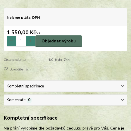
Nejsme plátci DPH
1 550,00 Kč
/
ks
Objednat výrobu
Číslo produktu:
KC-číslo-744
Do oblíbených
Kompletní specifikace
Komentáře
0
Kompletní specifikace
Na přání vyrobíme dle požadavků cedulku právě pro Vás. Cena je