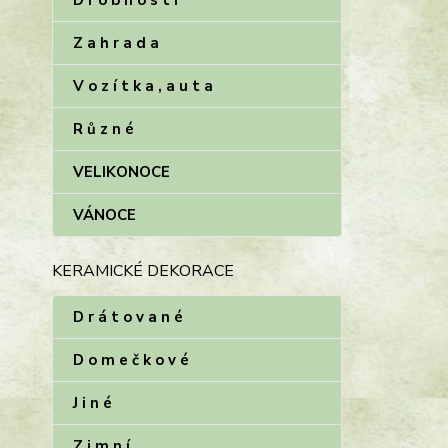
D r o b n o s t i
Z a h r a d a
V o z í t k a , a u t a
R ů z n é
VELIKONOCE
VÁNOCE
KERAMICKÉ DEKORACE
D r á t o v a n é
D o m e č k o v é
J i n é
Z i m n í