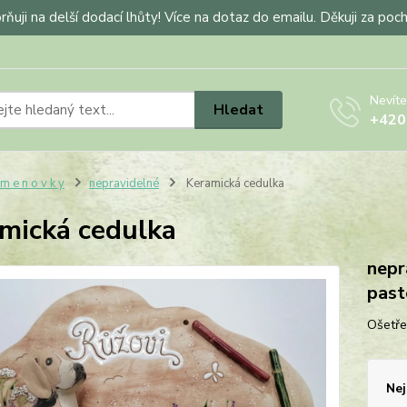
ňuji na delší dodací lhůty! Více na dotaz do emailu. Děkuji za poc
Nevíte
Hledat
+420
 m e n o v k y
nepravidelné
Keramická cedulka
mická cedulka
nepr
paste
Ošetře
Nej