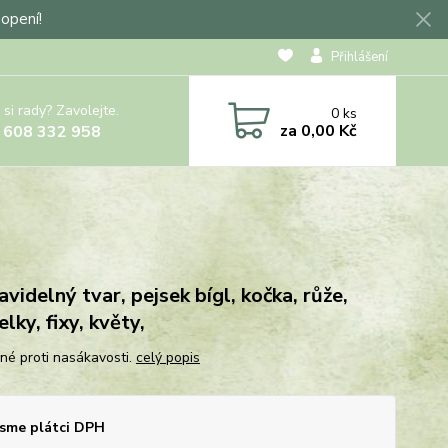
hopení!
Přihlášení
 si rady? Zavolejte.
0
ks
za
0,00 Kč
 608 332 958
avidelný tvar, pejsek bígl, kočka, růže,
lky, fixy, květy,
né proti nasákavosti.
celý popis
sme plátci DPH