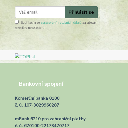
Přihlásit se
Souhlasím se
zpracováním osobních údajů
za účelem
rozesílky newsletteru.
Bankovní spojení
Komerční banka 0100
č. ú. 107-3029960287
mBank 6210 pro zahraniční platby
č. ú. 670100-22173470717