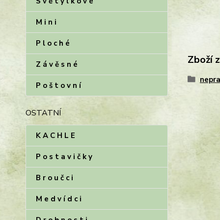
S v ě t ý l k o v é
M i n i
P l o c h é
Zboží 
Z á v ě s n é
nepra
P o š t o v n í
OSTATNÍ
K A C H L E
P o s t a v i č k y
B r o u č c i
M e d v í d c i