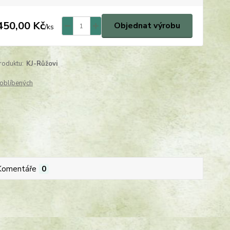
450,00 Kč
Objednat výrobu
/
ks
roduktu:
KJ-Růžovi
oblíbených
Komentáře
0