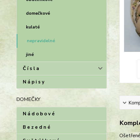
domečkové
kulaté
nepravidelné
jiné
Č í s l a
N á p i s y
DOMEČKY
Kompl
N á d o b o v é
Komple
B e z e d n é
Ošetřené 