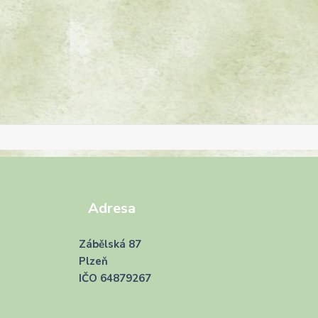
Adresa
Zábělská 87
Plzeň
IČO 64879267