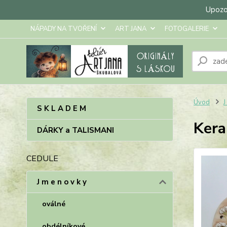
Upozor
NÁPADY NA TVOŘENÍ
ART JANA
FOTOGALERIE
Úvod
J
S K L A D E M
Kera
DÁRKY a TALISMANI
CEDULE
J m e n o v k y
oválné
obdélníkové