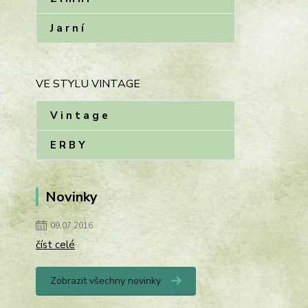
J a r n í
VE STYLU VINTAGE
V i n t a g e
E R B Y
Novinky
09.07.2016
číst celé
Zobrazit všechny novinky