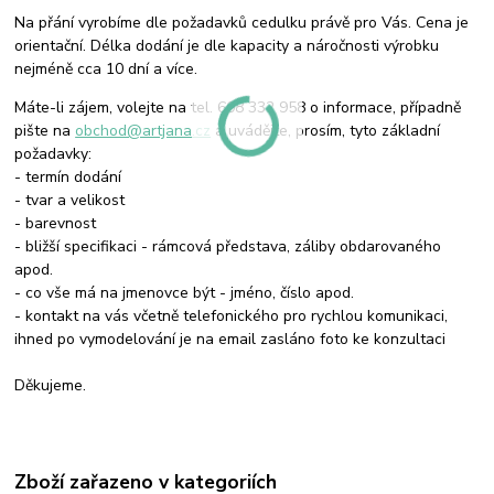
Na přání vyrobíme dle požadavků cedulku právě pro Vás. Cena je
orientační. Délka dodání je dle kapacity a náročnosti výrobku
nejméně cca 10 dní a více.
Máte-li zájem, volejte na tel. 608 332 958 o informace, případně
pište na
obchod@artjana.cz
a uvádějte, prosím, tyto základní
požadavky:
- termín dodání
- tvar a velikost
- barevnost
- bližší specifikaci - rámcová představa, záliby obdarovaného
apod.
- co vše má na jmenovce být - jméno, číslo apod.
- kontakt na vás včetně telefonického pro rychlou komunikaci,
ihned po vymodelování je na email zasláno foto ke konzultaci
Děkujeme.
Zboží zařazeno v kategoriích