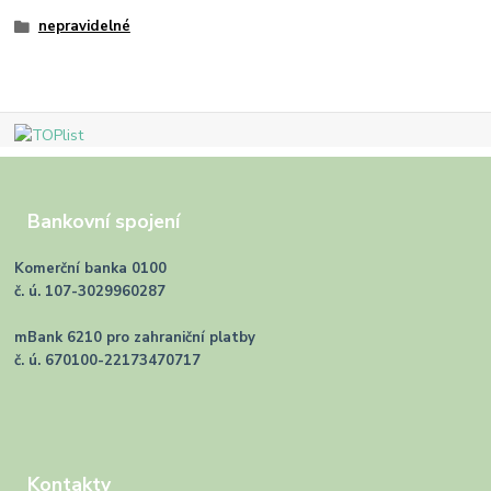
nepravidelné
Bankovní spojení
Komerční banka 0100
č. ú. 107-3029960287
mBank 6210 pro zahraniční platby
č. ú. 670100-22173470717
Kontakty