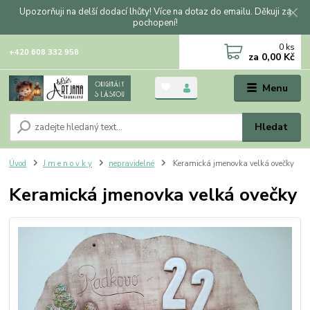
Upozorňuji na delší dodací lhůty! Více na dotaz do emailu. Děkuji za
pochopení!
0
ks
+420 608 332 958
za
0,00 Kč
Menu
Hledat
Úvod
J m e n o v k y
nepravidelné
Keramická jmenovka velká ovečky
Keramická jmenovka velká ovečky