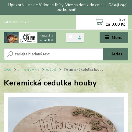
Upozorňuji na delší dodací lhůty! Více na dotaz do emailu. Děkuji za
pochopení!
0
ks
+420 608 332 958
za
0,00 Kč
Menu
Hledat
Úvod
J m e n o v k y
oválné
Keramická cedulka houby
Keramická cedulka houby