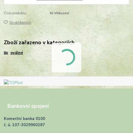
Číslo produktu:
KJ-Vilkusovi
Do oblíbených
Zboží zařazeno v kategoriích
oválné
Bankovní spojení
Komerční banka 0100
č. ú. 107-3029960287