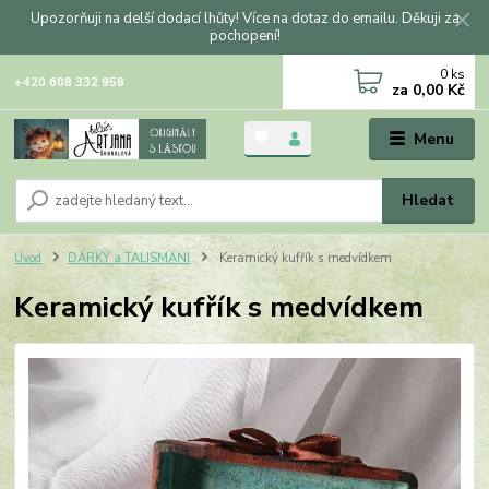
Upozorňuji na delší dodací lhůty! Více na dotaz do emailu. Děkuji za
pochopení!
0
ks
+420 608 332 958
za
0,00 Kč
Menu
Hledat
Úvod
DÁRKY a TALISMANI
Keramický kufřík s medvídkem
Keramický kufřík s medvídkem