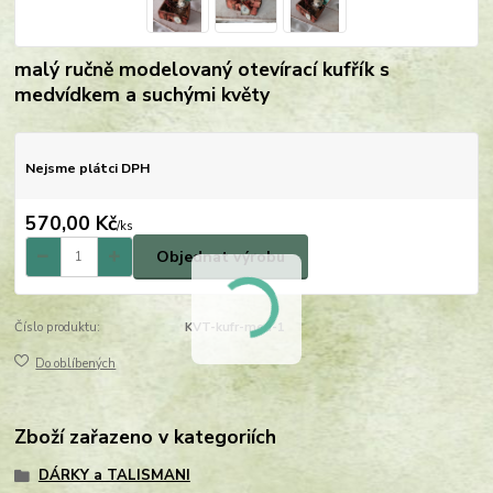
malý ručně modelovaný otevírací kufřík s
medvídkem a suchými květy
Nejsme plátci DPH
570,00 Kč
/
ks
Objednat výrobu
Číslo produktu:
KVT-kufr-med-1
Do oblíbených
Zboží zařazeno v kategoriích
DÁRKY a TALISMANI