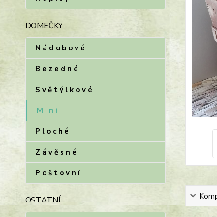
DOMEČKY
N á d o b o v é
B e z e d n é
S v ě t ý l k o v é
M i n i
P l o c h é
Z á v ě s n é
P o š t o v n í
Kompl
OSTATNÍ