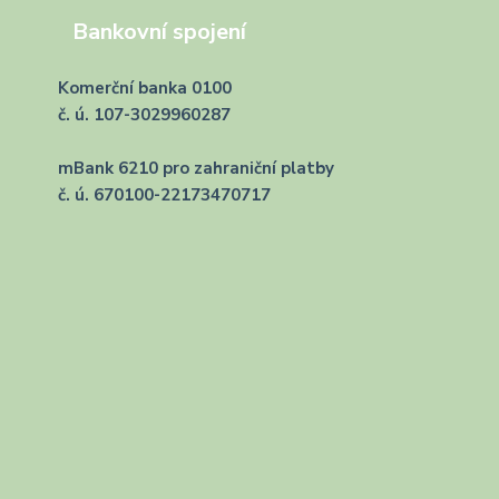
Bankovní spojení
Komerční banka 0100
č. ú. 107-3029960287
mBank 6210 pro zahraniční platby
č. ú. 670100-22173470717