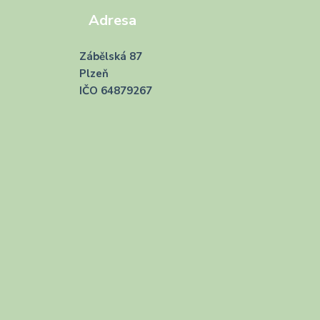
Adresa
Zábělská 87
Plzeň
IČO 64879267