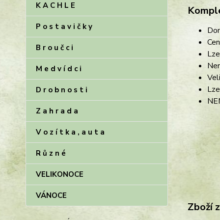
K A C H L E
Komple
P o s t a v i č k y
Dom
Cen
B r o u č c i
Lze
Nen
M e d v í d c i
Vel
Lze
D r o b n o s t i
NE
Z a h r a d a
V o z í t k a , a u t a
R ů z n é
VELIKONOCE
VÁNOCE
Zboží 