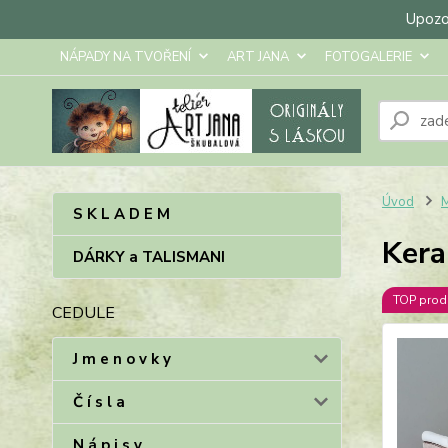
Upozor
NÁPADY NA TVOŘENÍ
ART JANA
FOTOGALERIE
Úvod
M
S K L A D E M
Kera
DÁRKY a TALISMANI
TOP prod
CEDULE
J m e n o v k y
Č í s l a
N á p i s y