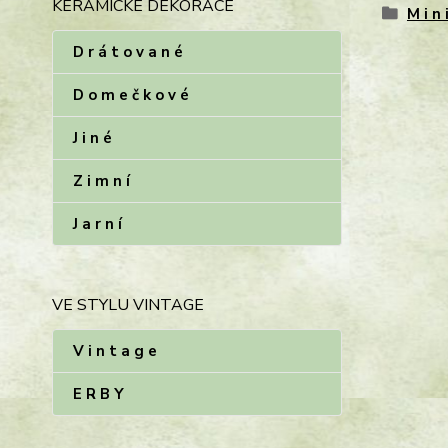
KERAMICKÉ DEKORACE
M i n 
D r á t o v a n é
D o m e č k o v é
J i n é
Z i m n í
J a r n í
VE STYLU VINTAGE
V i n t a g e
E R B Y