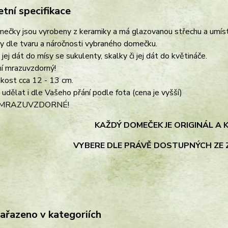
tní specifikace
ečky jsou vyrobeny z keramiky a má glazovanou střechu a umísti
y dle tvaru a náročnosti vybraného domečku.
 jej dát do mísy se sukulenty, skalky či jej dát do květináče.
í mrazuvzdorný!
ikost cca 12 - 13 cm.
 udělat i dle Vašeho přání podle fota (cena je vyšší)
MRAZUVZDORNÉ!
KAŽDÝ DOMEČEK JE ORIGINÁL
A 
VYBERE DLE PRÁVĚ DOSTUPNÝCH
ZE
zařazeno v kategoriích