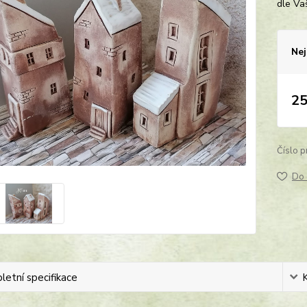
dle Va
Nej
25
Číslo p
Do 
etní specifikace