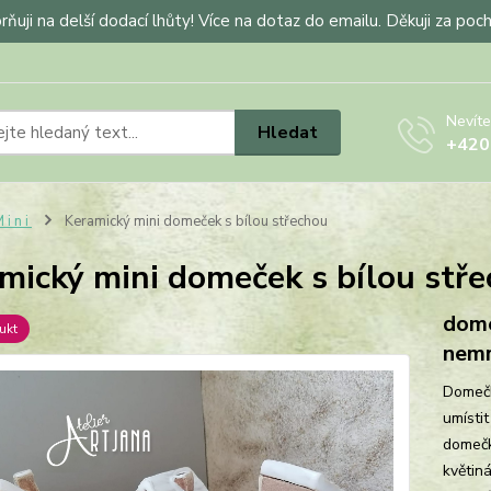
ňuji na delší dodací lhůty! Více na dotaz do emailu. Děkuji za poc
Nevíte
Hledat
+420
 i n i
Keramický mini domeček s bílou střechou
mický mini domeček s bílou stř
dome
ukt
nemr
Domečk
umísti
domečku
květin