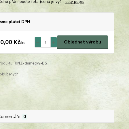
šeho přání podle fota (cena je vyš...
celý popis
sme plátci DPH
0,00 Kč
Objednat výrobu
/
ks
roduktu:
KNZ-domečky-BS
oblíbených
Komentáře
0