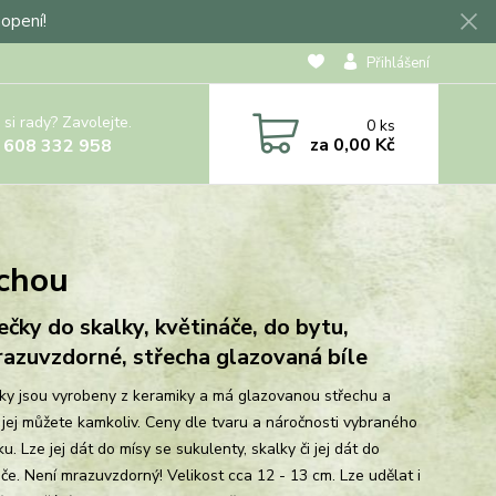
hopení!
Přihlášení
 si rady? Zavolejte.
0
ks
za
0,00 Kč
 608 332 958
echou
čky do skalky, květináče, do bytu,
azuvzdorné, střecha glazovaná bíle
y jsou vyrobeny z keramiky a má glazovanou střechu a
t jej můžete kamkoliv. Ceny dle tvaru a náročnosti vybraného
. Lze jej dát do mísy se sukulenty, skalky či jej dát do
áče. Není mrazuvzdorný! Velikost cca 12 - 13 cm. Lze udělat i