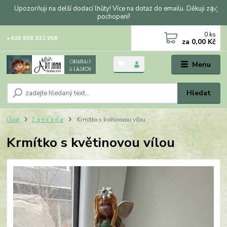
Upozorňuji na delší dodací lhůty! Více na dotaz do emailu. Děkuji za
pochopení!
0
ks
+420 608 332 958
za
0,00 Kč
Menu
Hledat
Úvod
Z a h r a d a
Krmítko s květinovou vílou
Krmítko s květinovou vílou