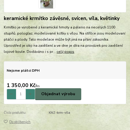
keramické krmítko závěsné, svícen, víla, květinky
Krmítko je vyrobené z keramické hmoty a páleno na necelých 1100
stupňů, pologlaz, modelované kcítky s vílou. Na stříšce jsou modelovaní
ptáčci a plody. Tato modelace může být jiná na přání zákazníka.
Uprostřed je oko na zavěšení a ve dne je díra na provázek pro zavěšení
lojové koule. Dodáváno i s pr...
celý popis
Nejsme plátci DPH
1 350,00 Kč
/
ks
Objednat výrobu
Číslo produktu:
KNZ-krm-víla
Do oblíbených