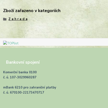
Zboží zařazeno v kategoriích
Z a h r a d a
Bankovní spojení
Komerční banka 0100
č. ú. 107-3029960287
mBank 6210 pro zahraniční platby
č. ú. 670100-22173470717