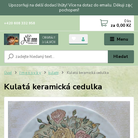
Upozorňuji na delší dodací lhůty! Více na dotaz do emailu. Děkuji za
pochopení!
0
ks
+420 608 332 958
za
0,00 Kč
Menu
Hledat
Úvod
J m e n o v k y
kulaté
Kulatá keramická cedulka
Kulatá keramická cedulka