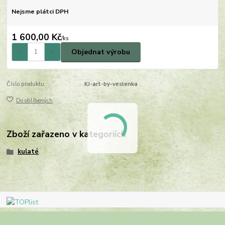
Nejsme plátci DPH
1 600,00 Kč
/
ks
Objednat výrobu
Číslo produktu:
KJ-art-by-veslenka
Do oblíbených
Zboží zařazeno v kategoriích
kulaté