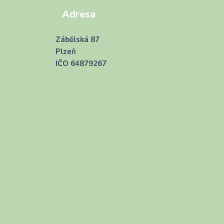
Adresa
Zábělská 87
Plzeň
IČO 64879267