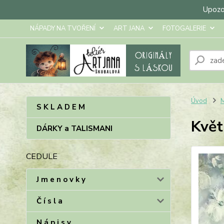
Upozor
NÁPADY NA TVOŘENÍ
ART JANA
FOTOGALERIE
Úvod
M
S K L A D E M
Květ
DÁRKY a TALISMANI
CEDULE
J m e n o v k y
Č í s l a
N á p i s y