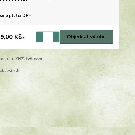
sme plátci DPH
9,00 Kč
Objednat výrobu
/
ks
roduktu:
KNZ-kvě-dom
oblíbených