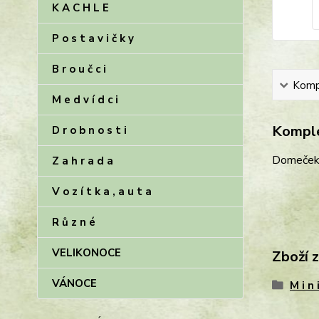
K A C H L E
P o s t a v i č k y
B r o u č c i
Kompl
M e d v í d c i
Komple
D r o b n o s t i
Domeček 
Z a h r a d a
V o z í t k a , a u t a
R ů z n é
VELIKONOCE
Zboží 
VÁNOCE
M i n 