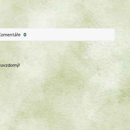
Komentáře
0
zuvzdorný!