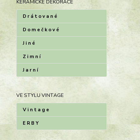
KERAMICKÉ DEKORACE
D r á t o v a n é
D o m e č k o v é
J i n é
Z i m n í
J a r n í
VE STYLU VINTAGE
V i n t a g e
E R B Y