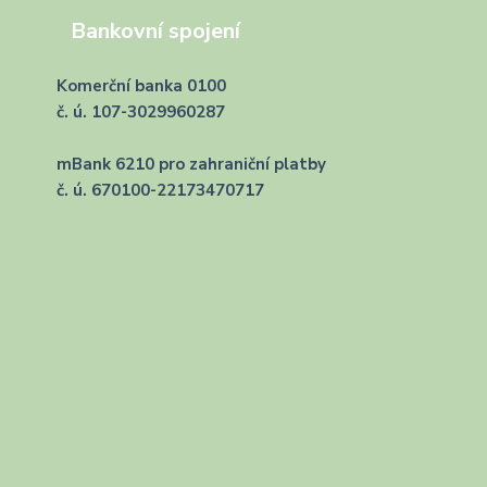
Bankovní spojení
Komerční banka 0100
č. ú. 107-3029960287
mBank 6210 pro zahraniční platby
č. ú. 670100-22173470717