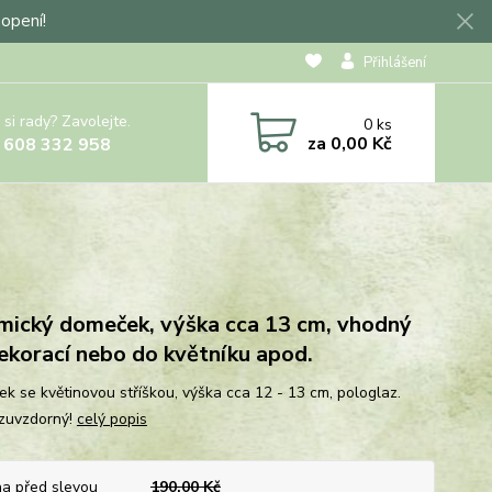
hopení!
Přihlášení
 si rady? Zavolejte.
0
ks
za
0,00 Kč
 608 332 958
mický domeček, výška cca 13 cm, vhodný
ekorací nebo do květníku apod.
k se květinovou stříškou, výška cca 12 - 13 cm, pologlaz.
zuvzdorný!
celý popis
a před slevou
190,00 Kč