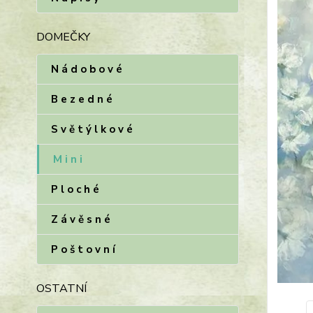
DOMEČKY
N á d o b o v é
B e z e d n é
S v ě t ý l k o v é
M i n i
P l o c h é
Z á v ě s n é
P o š t o v n í
OSTATNÍ