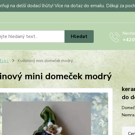
ňuji na delší dodací lhůty! Více na dotaz do emailu. Děkuji za poc
Nevíte
Hledat
+420
 i n i
Květinový mini domeček modrý
inový mini domeček modrý
kera
do d
Domeče
Nemra
Cen