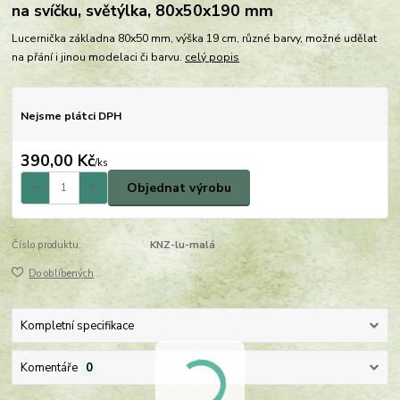
na svíčku, světýlka, 80x50x190 mm
Lucernička základna 80x50 mm, výška 19 cm, různé barvy, možné udělat
na přání i jinou modelaci či barvu.
celý popis
Nejsme plátci DPH
390,00 Kč
/
ks
Objednat výrobu
Číslo produktu:
KNZ-lu-malá
Do oblíbených
Kompletní specifikace
Komentáře
0