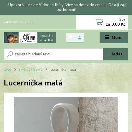
Upozorňuji na delší dodací lhůty! Více na dotaz do emailu. Děkuji za
pochopení!
0
ks
+420 608 332 958
za
0,00 Kč
Menu
Hledat
Úvod
S v ě t ý l k o v é
Lucernička malá
Lucernička malá