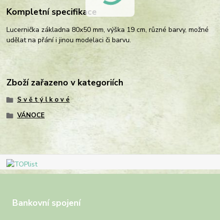
Kompletní specifikace
Lucernička základna 80x50 mm, výška 19 cm, různé barvy, možné
udělat na přání i jinou modelaci či barvu.
Zboží zařazeno v kategoriích
S v ě t ý l k o v é
VÁNOCE
Bankovní spojení