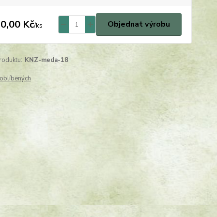
0,00 Kč
Objednat výrobu
/
ks
roduktu:
KNZ-meda-18
oblíbených