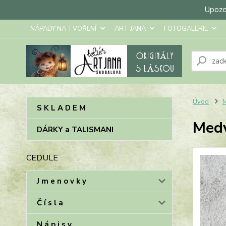
Upozor
NÁPADY NA TVOŘENÍ
ART JANA
FOTOGALERIE
Úvod
M
S K L A D E M
Medv
DÁRKY a TALISMANI
CEDULE
J m e n o v k y
Č í s l a
N á p i s y