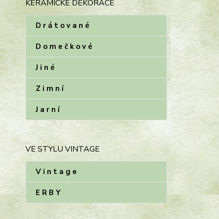
KERAMICKÉ DEKORACE
D r á t o v a n é
D o m e č k o v é
J i n é
Z i m n í
J a r n í
VE STYLU VINTAGE
V i n t a g e
E R B Y