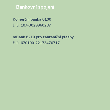
Bankovní spojení
Komerční banka 0100
č. ú. 107-3029960287
mBank 6210 pro zahraniční platby
č. ú. 670100-22173470717