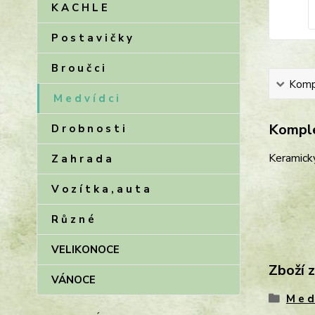
K A C H L E
P o s t a v i č k y
B r o u č c i
Kompl
M e d v í d c i
Komple
D r o b n o s t i
Keramick
Z a h r a d a
V o z í t k a , a u t a
R ů z n é
VELIKONOCE
Zboží 
VÁNOCE
M e d 