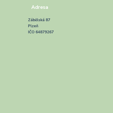
Adresa
Zábělská 87
Plzeň
IČO 64879267