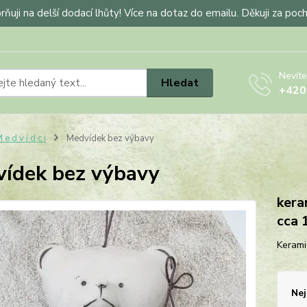
ňuji na delší dodací lhůty! Více na dotaz do emailu. Děkuji za poc
Nevíte
Hledat
+420
 e d v í d c i
Medvídek bez výbavy
ídek bez výbavy
kera
cca 
Kerami
Nej