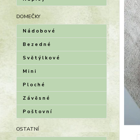
DOMEČKY
N á d o b o v é
B e z e d n é
S v ě t ý l k o v é
M i n i
P l o c h é
Z á v ě s n é
P o š t o v n í
OSTATNÍ