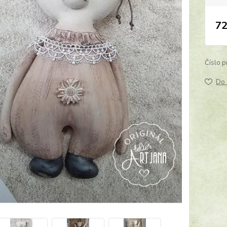
72
Číslo p
Do 