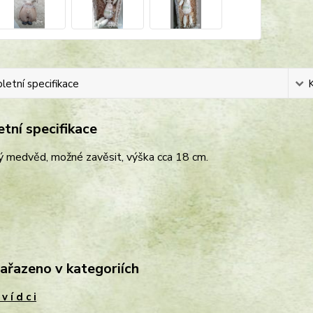
etní specifikace
tní specifikace
ý medvěd, možné zavěsit, výška cca 18 cm.
zařazeno v kategoriích
v í d c i