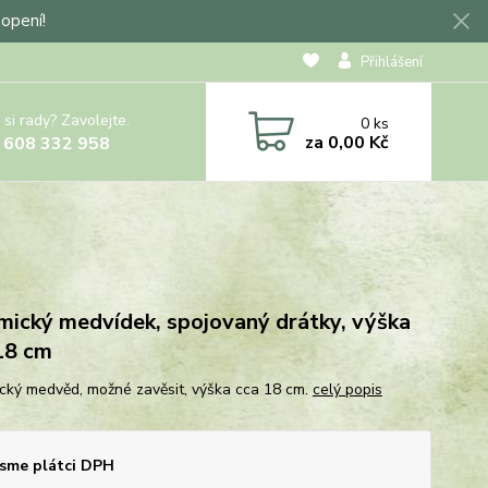
hopení!
Přihlášení
 si rady? Zavolejte.
0
ks
za
0,00 Kč
 608 332 958
mický medvídek, spojovaný drátky, výška
18 cm
cký medvěd, možné zavěsit, výška cca 18 cm.
celý popis
sme plátci DPH