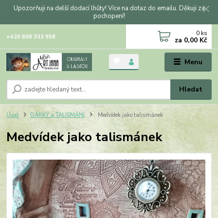
Upozorňuji na delší dodací lhůty! Více na dotaz do emailu. Děkuji za
pochopení!
0
ks
+420 608 332 958
za
0,00 Kč
Menu
Hledat
Úvod
DÁRKY a TALISMANI
Medvídek jako talismánek
Medvídek jako talismánek