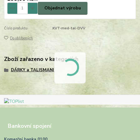
Objednat výrobu
Číslo produktu:
KVT-med-tal-DVV
Do oblíbených
Zboží zařazeno v kategoriích
DÁRKY a TALISMANI
Bankovní spojení
Komerční banka 0100