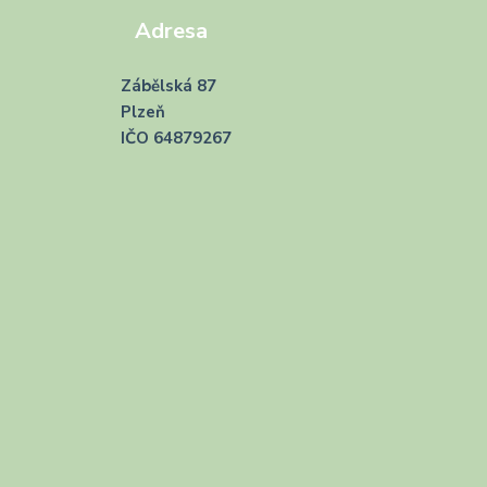
Adresa
Zábělská 87
Plzeň
IČO 64879267