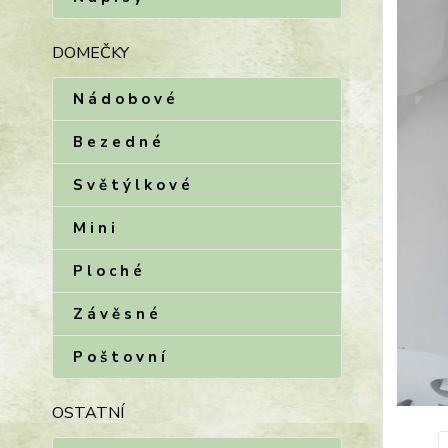
DOMEČKY
N á d o b o v é
B e z e d n é
S v ě t ý l k o v é
M i n i
P l o c h é
Z á v ě s n é
P o š t o v n í
OSTATNÍ