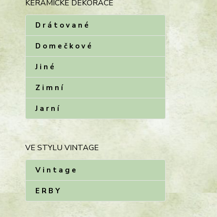
KERAMICKÉ DEKORACE
D r á t o v a n é
D o m e č k o v é
J i n é
Z i m n í
J a r n í
VE STYLU VINTAGE
V i n t a g e
E R B Y