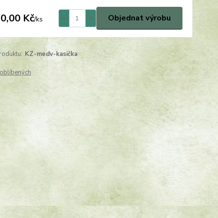
0,00 Kč
Objednat výrobu
/
ks
roduktu:
KZ-medv-kasička
oblíbených