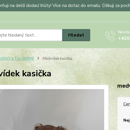
ňuji na delší dodací lhůty! Více na dotaz do emailu. Děkuji za poc
Nevíte
Hledat
+420
DÁRKY a TALISMANI
Medvídek kasička
ídek kasička
medv
Cen
Nej