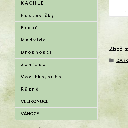
K A C H L E
P o s t a v i č k y
B r o u č c i
M e d v í d c i
Zboží 
D r o b n o s t i
DÁRK
Z a h r a d a
V o z í t k a , a u t a
R ů z n é
VELIKONOCE
VÁNOCE