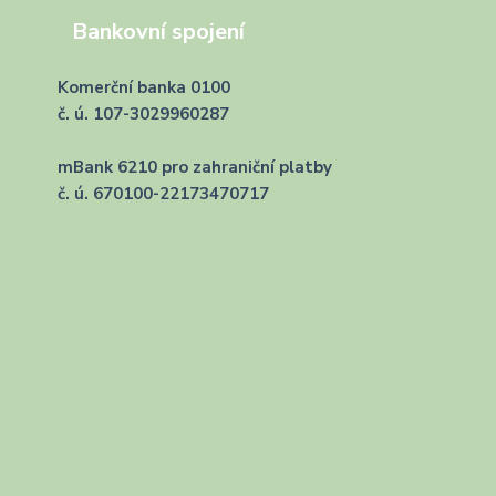
Bankovní spojení
Komerční banka 0100
č. ú. 107-3029960287
mBank 6210 pro zahraniční platby
č. ú. 670100-22173470717