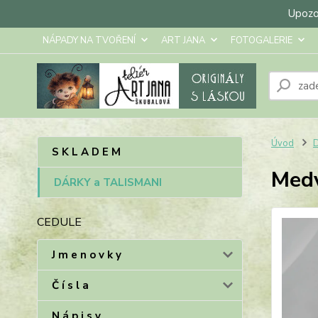
Upozor
NÁPADY NA TVOŘENÍ
ART JANA
FOTOGALERIE
Úvod
S K L A D E M
Medv
DÁRKY a TALISMANI
CEDULE
J m e n o v k y
Č í s l a
N á p i s y