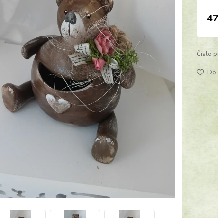
47
Číslo p
Do 