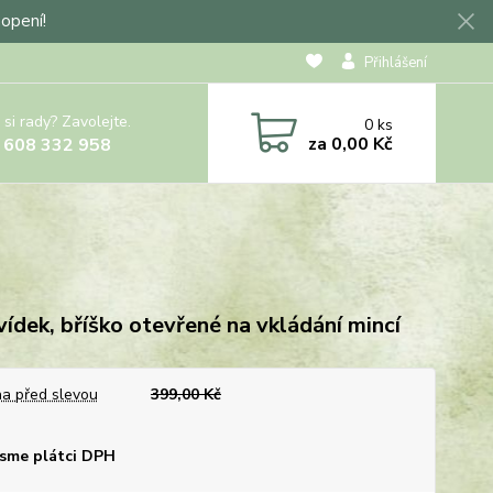
hopení!
Přihlášení
 si rady? Zavolejte.
0
ks
za
0,00 Kč
 608 332 958
ídek, bříško otevřené na vkládání mincí
a před slevou
399,00 Kč
sme plátci DPH