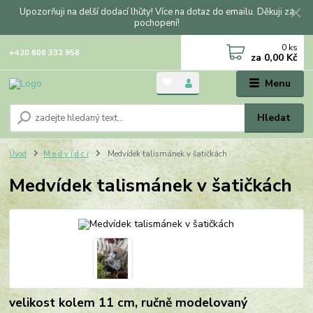
Upozorňuji na delší dodací lhůty! Více na dotaz do emailu. Děkuji za
pochopení!
0
ks
+420 608 332 958
za
0,00 Kč
Menu
Hledat
Úvod
M e d v í d c i
Medvídek talismánek v šatičkách
Medvídek talismánek v šatičkách
velikost kolem 11 cm, ručně modelovaný