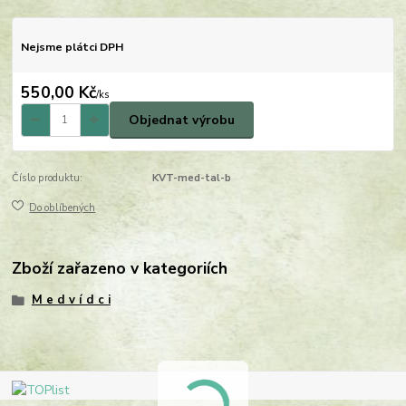
Nejsme plátci DPH
550,00 Kč
/
ks
Objednat výrobu
Číslo produktu:
KVT-med-tal-b
Do oblíbených
Zboží zařazeno v kategoriích
M e d v í d c i